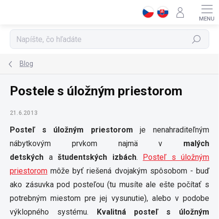
Prejsť
na
obsah
Hľadať
Blog
Postele s úložným priestorom
21.6.2013
Posteľ s úložným priestorom
je nenahraditeľným
nábytkovým prvkom najmä v
malých
detských
a
študentských izbách
.
Posteľ s úložným
priestorom
môže byť riešená dvojakým spôsobom - buď
ako zásuvka pod posteľou (tu musíte ale ešte počítať s
potrebným miestom pre jej vysunutie), alebo v podobe
výklopného systému.
Kvalitná posteľ s úložným