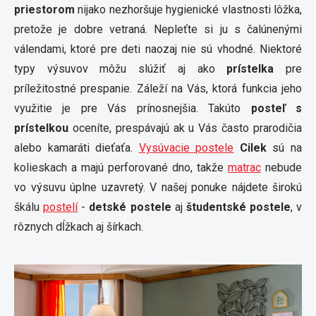
priestorom
nijako nezhoršuje hygienické vlastnosti lôžka,
pretože je dobre vetraná. Nepleťte si ju s čalúnenými
válendami, ktoré pre deti naozaj nie sú vhodné. Niektoré
typy výsuvov môžu slúžiť aj ako
prístelka
pre
príležitostné prespanie. Záleží na Vás, ktorá funkcia jeho
využitie je pre Vás prínosnejšia. Takúto
posteľ s
prístelkou
oceníte, prespávajú ak u Vás často prarodičia
alebo kamaráti dieťaťa.
Vysúvacie postele
Cilek
sú na
kolieskach a majú perforované dno, takže
matrac
nebude
vo výsuvu úplne uzavretý. V našej ponuke nájdete širokú
škálu
postelí
-
detské postele
aj
študentské postele
, v
rôznych dĺžkach aj šírkach.