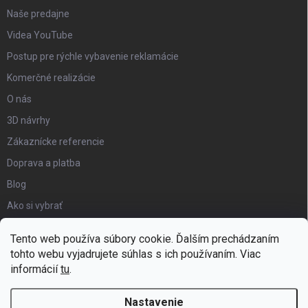
Naše predajne
Videa YouTube
Postup pre rýchle vybavenie reklamácie
Komerčné realizácie
O nás
3D návrhy
Zákaznícke referencie
Doprava a platba
Blog
Ako si vybrať
Obchodné podmienky
Tento web používa súbory cookie. Ďalším prechádzaním
Certifikát kvality
tohto webu vyjadrujete súhlas s ich používaním. Viac
informácií
tu
.
Moja objednávka
Nastavenie