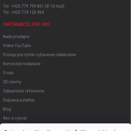
Tel.: +420 774 799 861 (8-16 hod)
Tel.: +420 774 126 964
INFORMÁCIE PRE VÁS
Naše predajne
Videa YouTube
Postup pre rýchle vybavenie reklamácie
Komerčné realizácie
O nás
3D návrhy
Zákaznícke referencie
Doprava a platba
Blog
Ako si vybrať
Obchodné podmienky