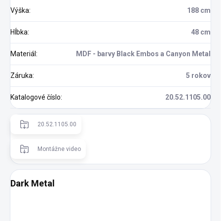
Výška
:
188 cm
Hĺbka
:
48 cm
Materiál
:
MDF - barvy Black Embos a Canyon Metal
Záruka
:
5 rokov
Katalogové číslo
:
20.52.1105.00
20.52.1105.00
Montážne video
Dark Metal