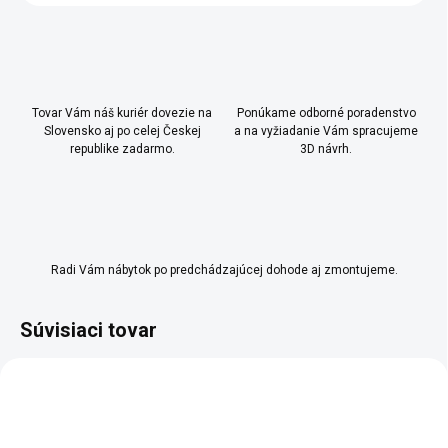
Tovar Vám náš kuriér dovezie na
Ponúkame odborné poradenstvo
Slovensko aj po celej Českej
a na vyžiadanie Vám spracujeme
republike zadarmo.
3D návrh.
Radi Vám nábytok po predchádzajúcej dohode aj zmontujeme.
Súvisiaci tovar
VÝPREDAJ