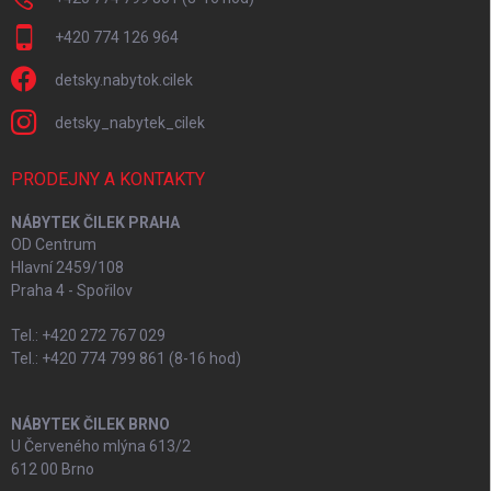
+420 774 126 964
detsky.nabytok.cilek
detsky_nabytek_cilek
PRODEJNY A KONTAKTY
NÁBYTEK ČILEK PRAHA
OD Centrum
Hlavní 2459/108
Praha 4 - Spořilov
Tel.: +420 272 767 029
Tel.: +420 774 799 861 (8-16 hod)
NÁBYTEK ČILEK BRNO
U Červeného mlýna 613/2
612 00 Brno