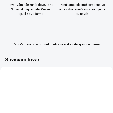
Tovar Vám náš kuriér dovezie na
Ponúkame odborné poradenstvo
Slovensko aj po celej Českej
a na vyžiadanie Vám spracujeme
republike zadarmo.
3D návrh.
Radi Vám nábytok po predchádzajúcej dohode aj zmontujeme.
Súvisiaci tovar
SKLADOM
SKLADOM