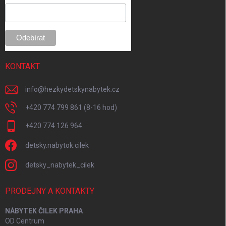
i
e
KONTAKT
info
@
hezkydetskynabytek.cz
+420 774 799 861 (8-16 hod)
+420 774 126 964
detsky.nabytok.cilek
detsky_nabytek_cilek
PRODEJNY A KONTAKTY
NÁBYTEK ČILEK PRAHA
OD Centrum