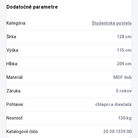
Dodatočné parametre
Kategória
:
Študentské postele
Šírka
:
128 cm
Výška
:
115 cm
Hĺbka
:
209 cm
Materiál
:
MDF dub
Záruka
:
5 rokov
Pohlavie
:
chlapci a dievčatá
Nosnosť
:
130 kg
Katalogové číslo
:
20.30.1339.00