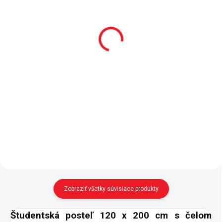
Chránič matraca
Matrac Bamboo+
120x200 cm
120x200 cm
36 €
211 €
Do košíka
Do košíka
Chránič matraca 120x200 cm -
- pružinové jadro (taštičkové
ochrana matraca aj voči
pružiny), PUR pena - poťah s
tekutinám - 100% bavlna -
prímesou bambusového vlákna -
priedušný - prateľný
matrac nemá odnímateľný poťah
- odporúčame chránič matraca
21.01.1212.00 - v súlade...
Zobraziť všetky súvisiace produkty
Študentská posteľ 120 x 200 cm s čelom