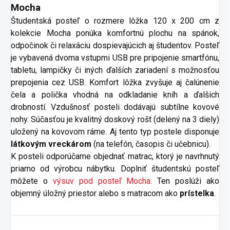
Mocha
Študentská posteľ o rozmere lôžka 120 x 200 cm z
kolekcie Mocha ponúka komfortnú plochu na spánok,
odpočinok či relaxáciu dospievajúcich aj študentov. Posteľ
je vybavená dvoma vstupmi USB pre pripojenie smartfónu,
tabletu, lampičky či iných ďalších zariadení s možnosťou
prepojenia cez USB. Komfort lôžka zvyšuje aj čalúnenie
čela a polička vhodná na odkladanie kníh a ďalších
drobností. Vzdušnosť posteli dodávajú subtílne kovové
nohy. Súčasťou je kvalitný doskový rošt (delený na 3 diely)
uložený na kovovom ráme. Aj tento typ postele disponuje
látkovým vreckárom
(na telefón, časopis či učebnicu).
K posteli odporúčame objednať matrac, ktorý je navrhnutý
priamo od výrobcu nábytku. Doplniť študentskú posteľ
môžete o
výsuv pod posteľ Mocha
. Ten poslúži ako
objemný úložný priestor alebo s matracom ako
prístelka
.