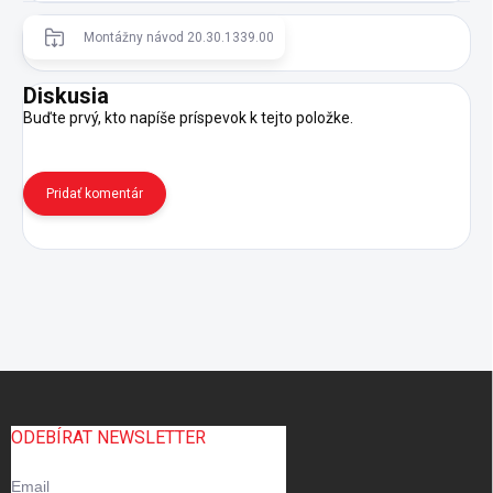
Montážny návod 20.30.1339.00
Diskusia
Buďte prvý, kto napíše príspevok k tejto položke.
Pridať komentár
Z
á
p
ODEBÍRAT NEWSLETTER
ä
t
Email