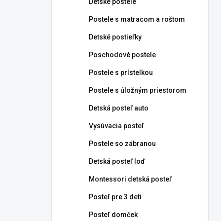
Detské postele
e
l
Postele s matracom a roštom
Detské postieľky
Poschodové postele
Postele s prístelkou
Postele s úložným priestorom
Detská posteľ auto
Vysúvacia posteľ
Postele so zábranou
Detská posteľ loď
Montessori detská posteľ
Posteľ pre 3 deti
Posteľ domček