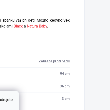
 spánku vašich detí. Možno kedykoľvek
lekciami
Black
a
Natura Baby
.
Zábrana proti pádu
94 cm
36 cm
3 cm
adrujete