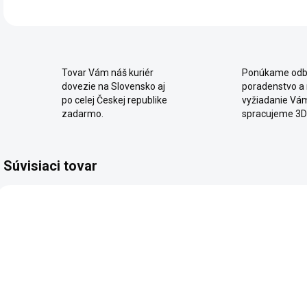
Tovar Vám náš kuriér
Ponúkame odb
dovezie na Slovensko aj
poradenstvo a
po celej Českej republike
vyžiadanie Vá
zadarmo.
spracujeme 3D
Súvisiaci tovar
SKLADOM
SKLADOM
Študentská
Posteľ 90x200