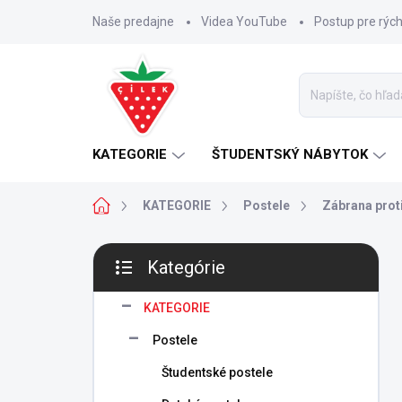
Prejsť
Naše predajne
Videa YouTube
Postup pre rýc
na
obsah
KATEGORIE
ŠTUDENTSKÝ NÁBYTOK
Domov
KATEGORIE
Postele
Zábrana prot
B
Kategórie
o
Preskočiť
č
kategórie
n
KATEGORIE
ý
Postele
p
a
Študentské postele
n