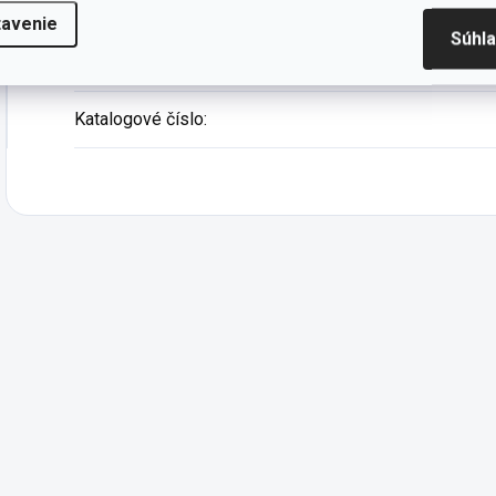
Materiál
:
tavenie
Súhl
Záruka
:
Katalogové číslo
: