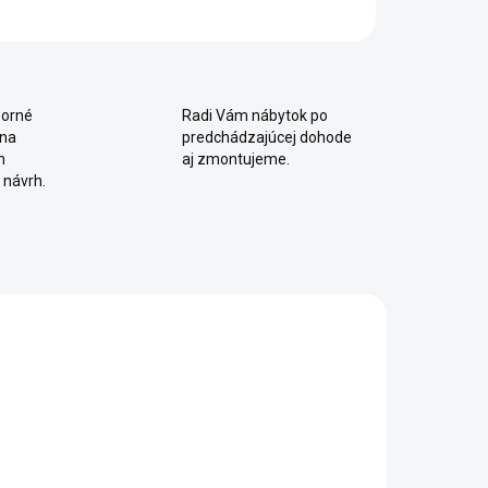
orné
Radi Vám nábytok po
 na
predchádzajúcej dohode
m
aj zmontujeme.
 návrh.