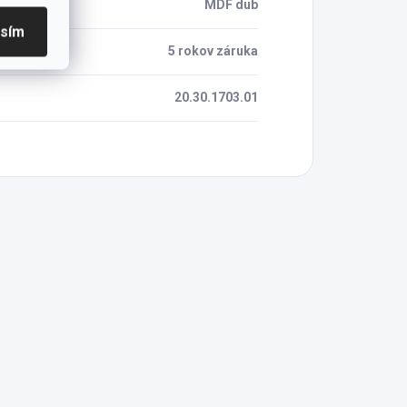
MDF dub
asím
5 rokov záruka
20.30.1703.01