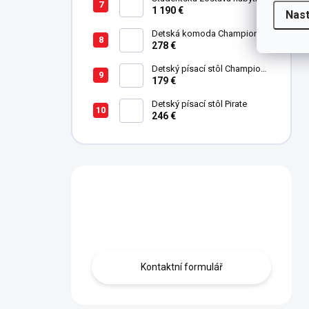
Trio
1 190 €
Nas
Detská komoda Champion
Racer
278 €
Detský písací stôl Champion
Racer
179 €
Detský písací stôl Pirate
246 €
Máte otázku?
Obraťte se na nás.
Kontaktní formulář