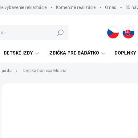
hle vybavenie reklamácie
Komerčné realizácie
O nás
3D ná
Hľadať
DETSKÉ IZBY
IZBIČKA PRE BÁBÄTKO
DOPLNKY
i pádu
Detská bočnica Mocha
ZNAČKA:
CILEK
39
Jedn
SK
cena