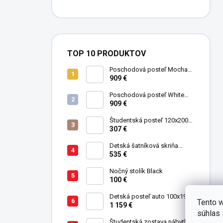
TOP 10 PRODUKTOV
Poschodová posteľ Mocha
Studio pre 3 deti 90x200 cm s
909 €
úložným priestorom (schody)
Poschodová posteľ White
Studio pre 3 deti 90x200 cm s
909 €
úložným priestorom (schody)
Študentská posteľ 120x200
cm Black
307 €
Detská šatníková skriňa
trojdverová Pirate
535 €
Nočný stolík Black
100 €
Detská posteľ auto 100x190
Tento w
cm GTE čierna
1 159 €
súhlas 
Študentská zostava nábytku