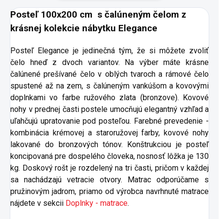
Posteľ 100x200 cm s čalúneným čelom z
krásnej kolekcie nábytku Elegance
Posteľ Elegance je jedinečná tým, že si môžete zvoliť
čelo hneď z dvoch variantov. Na výber máte krásne
čalúnené prešívané čelo v oblých tvaroch a rámové čelo
spustené až na zem, s čalúneným vankúšom a kovovými
doplnkami vo farbe ružového zlata (bronzove). Kovové
nohy v prednej časti postele umocňujú elegantný vzhľad a
uľahčujú upratovanie pod posteľou. Farebné prevedenie -
kombinácia krémovej a staroružovej farby, kovové nohy
lakované do bronzových tónov. Konštrukciou je posteľ
koncipovaná pre dospelého človeka, nosnosť lôžka je 130
kg. Doskový rošt je rozdelený na tri časti, pričom v každej
sa nachádzajú vetracie otvory. Matrac odporúčame s
pružinovým jadrom, priamo od výrobca navrhnuté matrace
nájdete v sekcii
Doplnky - matrace
.