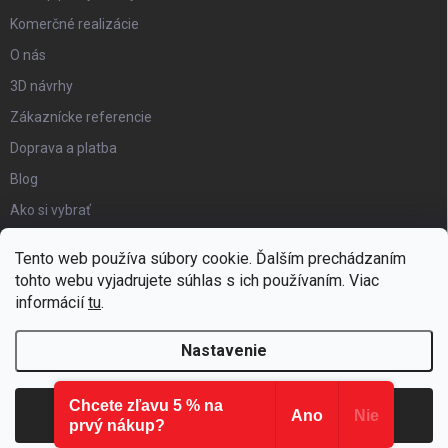
Komerčné realizácie
O nás
3D návrhy
Zákaznícke referencie
Doprava a platba
Blog
Ako si vybrať
Obchodné podmienky
Tento web používa súbory cookie. Ďalším prechádzaním
Certifikát kvality
tohto webu vyjadrujete súhlas s ich používaním. Viac
informácií
tu
.
Moja objednávka
Nastavenie
Chcete zľavu 5 % na
Copyright 2026
Hezký detský nábytok
. Všetky práva vyhradené.
Súhlasím
Ano
Nie
prvý nákup?
Vytvoril Shoptet