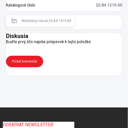
Katalogové číslo
:
20.84.1319.00
Montážny návod 20.84.1319.00
Diskusia
Buďte prvý, kto napíše príspevok k tejto položke.
Pridať komentár
Z
á
p
ODEBÍRAT NEWSLETTER