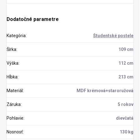
Dodatočné parametre
Kategória
:
Študentské postele
Šírka
:
109 cm
Výška
:
112 cm
Hĺbka
:
213 cm
Materiál
:
MDF krémová+staroružová
Záruka
:
5 rokov
Pohlavie
:
dievčatá
Nosnosť
:
130 kg