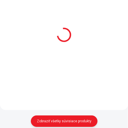
SKLADOM
SKLADOM
Matrac Bamboo+
Prehoz Dream (90-100
100x200 cm
cm)
187 €
167 €
Do košíka
Do košíka
Nadštandardný rozmer matraca
Prikrývka Dream vhodná na
do postele o rozmere 100 x 200
posteľ pre dievčatá -
cm. - luxusný matrac - taštičkové
doporučujeme ku kolekciám
pružiny, PUR pena
Romantic a Romantica Balenie
- hypoalergénne, antibakteriálne -
obsahuje: 1x prehoz na posteľ
vysoká absorpčná...
180x210 cm 1x obliečka na
vankúš 50x70...
Zobraziť všetky súvisiace produkty