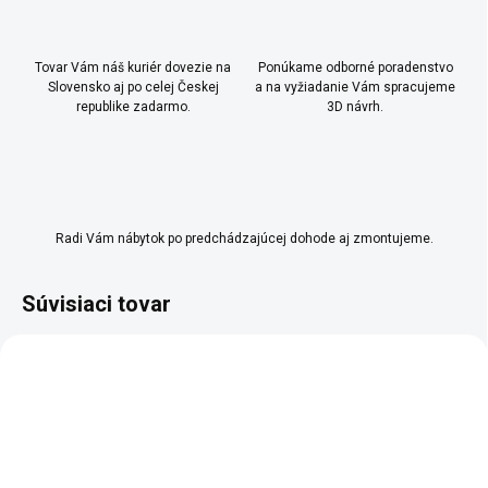
Tovar Vám náš kuriér dovezie na
Ponúkame odborné poradenstvo
Slovensko aj po celej Českej
a na vyžiadanie Vám spracujeme
republike zadarmo.
3D návrh.
Radi Vám nábytok po predchádzajúcej dohode aj zmontujeme.
Súvisiaci tovar