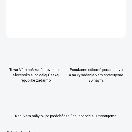
- 3x šatníková tyč na ramienka
DETAILNÉ INFORMÁCIE
OPÝTAŤ SA
Uložiť
Tovar Vám náš kuriér dovezie na
Ponúkame odborné poradenstvo
Slovensko aj po celej Českej
a na vyžiadanie Vám spracujeme
republike zadarmo.
3D návrh.
Radi Vám nábytok po predchádzajúcej dohode aj zmontujeme.