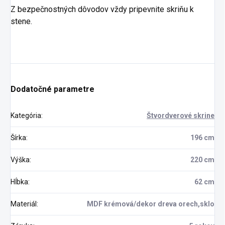
Z bezpečnostných dôvodov vždy pripevnite skriňu k
stene.
Dodatočné parametre
Kategória
:
Štvordverové skrine
Šírka
:
196 cm
Výška
:
220 cm
Hĺbka
:
62 cm
Materiál
:
MDF krémová/dekor dreva orech,sklo