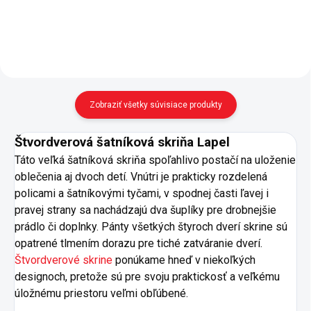
aktovky - pracovná doska...
izbe pre súrodencov - cena
zahŕňa kvalitné...
Zobraziť všetky súvisiace produkty
Štvordverová šatníková skriňa Lapel
Táto veľká šatníková skriňa spoľahlivo postačí na uloženie
oblečenia aj dvoch detí. Vnútri je prakticky rozdelená
policami a šatníkovými tyčami, v spodnej časti ľavej i
pravej strany sa nachádzajú dva šuplíky pre drobnejšie
prádlo či doplnky. Pánty všetkých štyroch dverí skrine sú
opatrené tlmením dorazu pre tiché zatváranie dverí.
Štvordverové skrine
ponúkame hneď v niekoľkých
designoch, pretože sú pre svoju praktickosť a veľkému
úložnému priestoru veľmi obľúbené.