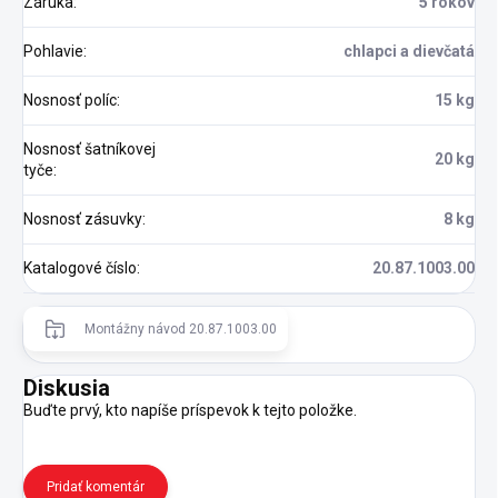
Záruka
:
5 rokov
Pohlavie
:
chlapci a dievčatá
Nosnosť políc
:
15 kg
Nosnosť šatníkovej
20 kg
tyče
:
Nosnosť zásuvky
:
8 kg
Katalogové číslo
:
20.87.1003.00
Montážny návod 20.87.1003.00
Diskusia
Buďte prvý, kto napíše príspevok k tejto položke.
Pridať komentár