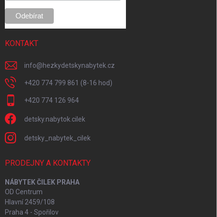
KONTAKT
info
@
hezkydetskynabytek.cz
+420 774 799 861 (8-16 hod)
+420 774 126 964
detsky.nabytok.cilek
detsky_nabytek_cilek
PRODEJNY A KONTAKTY
NÁBYTEK ČILEK PRAHA
OD Centrum
Hlavní 2459/108
Praha 4 - Spořilov