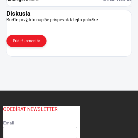
Diskusia
Buďte prvý, kto napíše príspevok k tejto položke.
Pridať komentár
Z
á
p
ODEBÍRAT NEWSLETTER
ä
t
Email
i
e