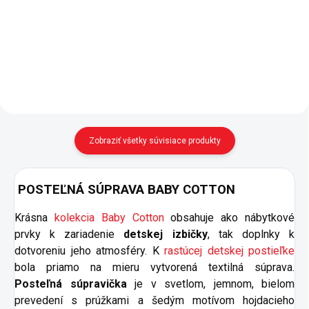
Baby Cotton v neutrálnej bielej
kolekcie nábytku do izbičky pre
farbe a v špičkovej kvalite značky
bábätko Baby Cotton ponúka
Cilek. - praktické vnútorné
dostatok úložného priestoru na
členenie na policovú a šatníkovú
oblečenie. - vnútorné členenie
časť s šatníkovou...
skrine: šatné tyče,...
Zobraziť všetky súvisiace produkty
POSTEĽNÁ SÚPRAVA BABY COTTON
Krásna
kolekcia Baby Cotton
obsahuje ako nábytkové
prvky k zariadenie
detskej izbičky
, tak doplnky k
dotvoreniu jeho atmosféry. K
rastúcej detskej postieľke
bola priamo na mieru vytvorená textilná súprava.
Posteľná súpravička
je v svetlom, jemnom, bielom
prevedení s prúžkami a šedým motívom hojdacieho