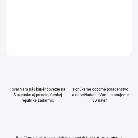
fleecovou dečku
(110x80 cm)
Odporúčame prať v práčke na 30 ° C a žehliť na najnižší
stupeň
DETAILNÉ INFORMÁCIE
OPÝTAŤ SA
Uložiť
Tovar Vám náš kuriér dovezie na
Ponúkame odborné poradenstvo
Slovensko aj po celej Českej
a na vyžiadanie Vám spracujeme
republike zadarmo.
3D návrh.
Radi Vám nábytok po predchádzajúcej dohode aj zmontujeme.