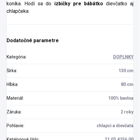
koníka. Hodí sa do
izbičky pre bábätko
dievčatko aj
chlapčeka.
Dodatočné parametre
Kategória
:
DOPLNKY
Šírka
:
130 cm
Hĺbka
:
80 cm
Materiál
:
100% bavlna
Záruka
:
2 roky
Pohlavie
:
chlapci a dievčatá
Katalogové číslo
:
21.03.4156.00