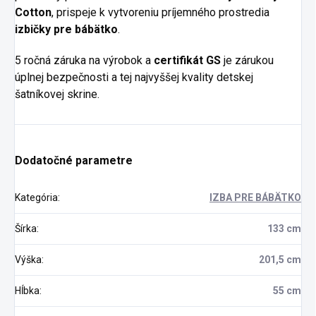
Cotton
, prispeje k vytvoreniu príjemného prostredia
izbičky pre bábätko
.
5 ročná záruka na výrobok a
certifikát GS
je zárukou
úplnej bezpečnosti a tej najvyššej kvality detskej
šatníkovej skrine.
Dodatočné parametre
Kategória
:
IZBA PRE BÁBÄTKO
Šírka
:
133 cm
Výška
:
201,5 cm
Hĺbka
:
55 cm