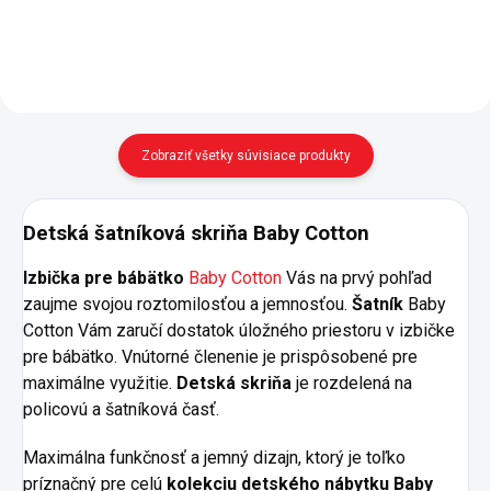
členenie na policovú a šatníkovú
časť s šatníkovou...
Zobraziť všetky súvisiace produkty
Detská šatníková skriňa Baby Cotton
Izbička pre bábätko
Baby Cotton
Vás na prvý pohľad
zaujme svojou roztomilosťou a jemnosťou.
Šatník
Baby
Cotton Vám zaručí dostatok úložného priestoru v izbičke
pre bábätko. Vnútorné členenie je prispôsobené pre
maximálne využitie.
Detská skriňa
je rozdelená na
policovú a šatníková časť.
Maximálna funkčnosť a jemný dizajn, ktorý je toľko
príznačný pre celú
kolekciu detského nábytku Baby