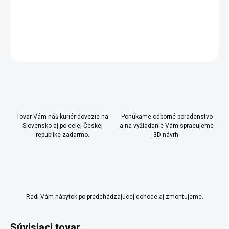
bezpečné zatváranie dverí
DETAILNÉ INFORMÁCIE
OPÝTAŤ SA
Uložiť
Tovar Vám náš kuriér dovezie na
Ponúkame odborné poradenstvo
Slovensko aj po celej Českej
a na vyžiadanie Vám spracujeme
republike zadarmo.
3D návrh.
Radi Vám nábytok po predchádzajúcej dohode aj zmontujeme.
Súvisiaci tovar