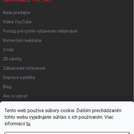
INFORMÁCIE PRE VÁS
Naše predajne
Videa YouTube
Postup pre rýchle vybavenie reklamácie
Komerčné realizácie
O nás
3D návrhy
Zákaznícke referencie
Doprava a platba
Blog
Ako si vybrať
Obchodné podmienky
Tento web používa súbory cookie. Ďalším prechádzaním
Certifikát kvality
tohto webu vyjadrujete súhlas s ich používaním. Viac
informácií
tu
.
Moja objednávka