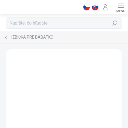
Prejsť
na
obsah
Hľadať
IZBIČKA PRE BÁBÄTKO
ZNAČKA:
CILEK