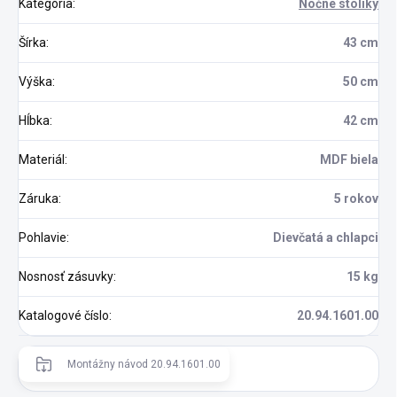
Kategória
:
Nočné stolíky
Šírka
:
43 cm
Výška
:
50 cm
Hĺbka
:
42 cm
Materiál
:
MDF biela
Záruka
:
5 rokov
Pohlavie
:
Dievčatá a chlapci
Nosnosť zásuvky
:
15 kg
Katalogové číslo
:
20.94.1601.00
Montážny návod 20.94.1601.00