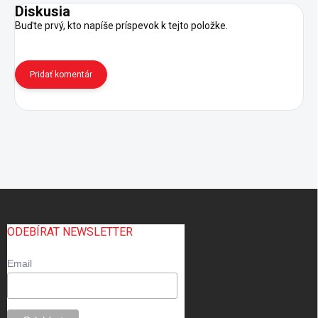
Diskusia
Buďte prvý, kto napíše príspevok k tejto položke.
Pridať komentár
Z
á
p
ODEBÍRAT NEWSLETTER
ä
t
Email
i
e