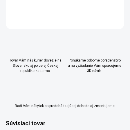
DETAILNÉ INFORMÁCIE
OPÝTAŤ SA
Uložiť
Tovar Vám náš kuriér dovezie na
Ponúkame odborné poradenstvo
Slovensko aj po celej Českej
a na vyžiadanie Vám spracujeme
republike zadarmo.
3D návrh.
Radi Vám nábytok po predchádzajúcej dohode aj zmontujeme.
Súvisiaci tovar