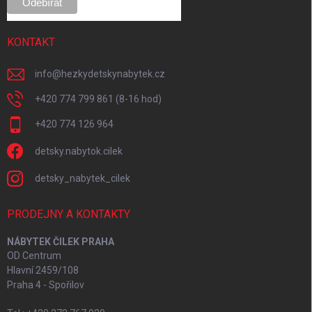
KONTAKT
info
@
hezkydetskynabytek.cz
+420 774 799 861 (8-16 hod)
+420 774 126 964
detsky.nabytok.cilek
detsky_nabytek_cilek
PRODEJNY A KONTAKTY
NÁBYTEK ČILEK PRAHA
OD Centrum
Hlavní 2459/108
Praha 4 - Spořilov