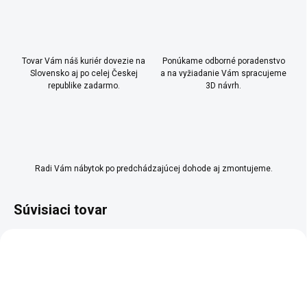
Tovar Vám náš kuriér dovezie na
Ponúkame odborné poradenstvo
Slovensko aj po celej Českej
a na vyžiadanie Vám spracujeme
republike zadarmo.
3D návrh.
Radi Vám nábytok po predchádzajúcej dohode aj zmontujeme.
Súvisiaci tovar