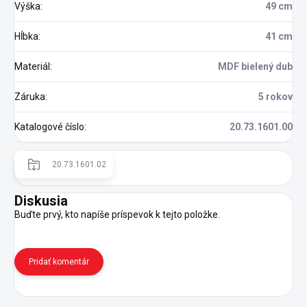
Výška
:
49 cm
Hĺbka
:
41 cm
Materiál
:
MDF bielený dub
Záruka
:
5 rokov
Katalogové číslo
:
20.73.1601.00
20.73.1601.02
Diskusia
Buďte prvý, kto napíše príspevok k tejto položke.
Pridať komentár