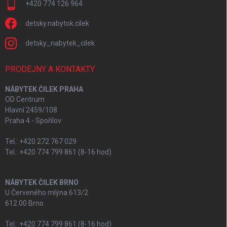
+420 774 126 964
detsky.nabytok.cilek
detsky_nabytek_cilek
PRODEJNY A KONTAKTY
NÁBYTEK ČILEK PRAHA
OD Centrum
Hlavní 2459/108
Praha 4 - Spořilov
Tel.: +420 272 767 029
Tel.: +420 774 799 861 (8-16 hod)
NÁBYTEK ČILEK BRNO
U Červeného mlýna 613/2
612 00 Brno
Tel.: +420 774 799 861 (8-16 hod)