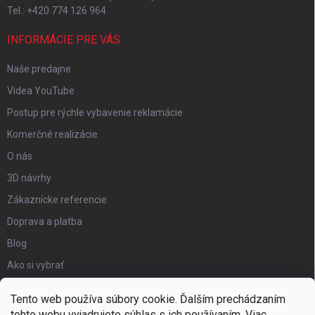
Tel.: +420 774 126 964
INFORMÁCIE PRE VÁS
Naše predajne
Videa YouTube
Postup pre rýchle vybavenie reklamácie
Komerčné realizácie
O nás
3D návrhy
Zákaznícke referencie
Doprava a platba
Blog
Ako si vybrať
Obchodné podmienky
Tento web používa súbory cookie. Ďalším prechádzaním
Certifikát kvality
tohto webu vyjadrujete súhlas s ich používaním. Viac