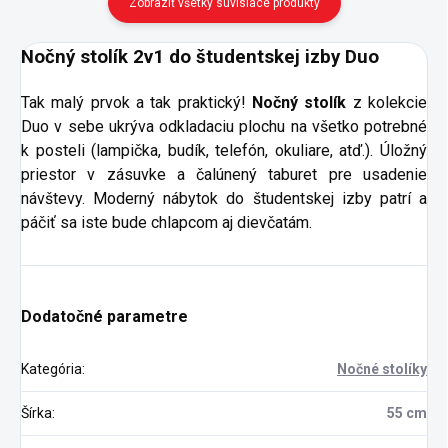
Zobraziť všetky súvisiace produkty
Nočný stolík 2v1 do študentskej izby Duo
Tak malý prvok a tak praktický!
Nočný stolík
z kolekcie
Duo v sebe ukrýva odkladaciu plochu na všetko potrebné
k posteli (lampička, budík, telefón, okuliare, atď.). Úložný
priestor v zásuvke a čalúnený taburet pre usadenie
návštevy. Moderný nábytok do študentskej izby patrí a
páčiť sa iste bude chlapcom aj dievčatám.
Dodatočné parametre
Kategória
:
Nočné stolíky
Šírka
:
55 cm