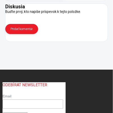
Diskusia
Buďte prvý, kto napíše príspevok k tejto položke.
Pridať komentár
Z
á
p
ODEBÍRAT NEWSLETTER
ä
t
Email
i
e