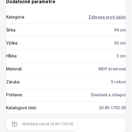
Dodatočné parametre
Kategória
:
Zábrana proti pádu
Šírka
:
94 cm
Výška
:
36 cm
Hĺbka
:
3 cm
Materiál
:
MDF krémová
Záruka
:
5 rokov
Pohlavie
:
Dievčatá a chlapci
Katalogové číslo
:
20.89.1702.00
Montážny návod 20.89.1702.00