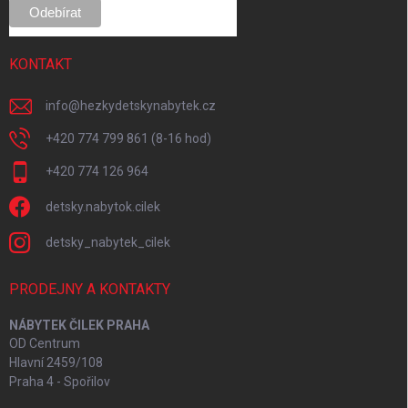
KONTAKT
info
@
hezkydetskynabytek.cz
+420 774 799 861 (8-16 hod)
+420 774 126 964
detsky.nabytok.cilek
detsky_nabytek_cilek
PRODEJNY A KONTAKTY
NÁBYTEK ČILEK PRAHA
OD Centrum
Hlavní 2459/108
Praha 4 - Spořilov