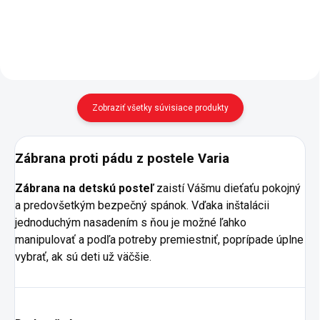
spevnenom kovovom ráme -
ráme - 2x USB (1x USB-A, 1x USB-
rozmer matraca je 100x200 cm
C) - rozmer matraca je...
(matrace...
Zobraziť všetky súvisiace produkty
Zábrana proti pádu z postele Varia
Zábrana na detskú posteľ
zaistí Vášmu dieťaťu pokojný
a predovšetkým bezpečný spánok. Vďaka inštalácii
jednoduchým nasadením s ňou je možné ľahko
manipulovať a podľa potreby premiestniť, poprípade úplne
vybrať, ak sú deti už väčšie.