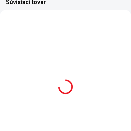
Súvisiaci tovar
NOVINKA
2 - 8 TÝŽDŇOV
2 - 8 TÝŽDŇOV
Posteľ s úložným
Posteľ s úložným
priestorom vyklápacia
priestorom vyklápacia
100x200 cm Varia
120x200 Varia
388 €
411 €
Do košíka
Do košíka
Posteľ Varia s úložným
Posteľ 120x200 cm s úložným
priestorom vyklápacia vhodná do
priestorom vyklápacia Varia - v
menších izieb. - v cene postele
cene postele je kvalitný doskový
je kvalitný doskový na
rošt na spevnenom kovovom