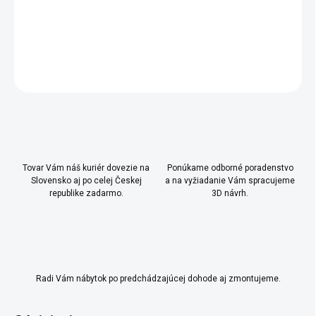
-
pasuje na hrúbku bočnice 16 mm
DETAILNÉ INFORMÁCIE
OPÝTAŤ SA
Uložiť
Tovar Vám náš kuriér dovezie na
Ponúkame odborné poradenstvo
Slovensko aj po celej Českej
a na vyžiadanie Vám spracujeme
republike zadarmo.
3D návrh.
Radi Vám nábytok po predchádzajúcej dohode aj zmontujeme.