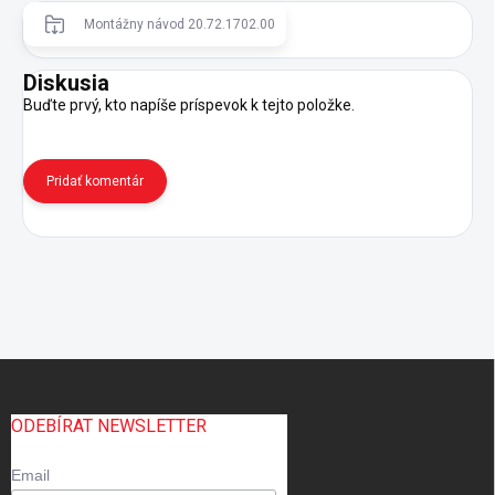
Montážny návod 20.72.1702.00
Diskusia
Buďte prvý, kto napíše príspevok k tejto položke.
Pridať komentár
Z
á
p
ODEBÍRAT NEWSLETTER
ä
t
Email
i