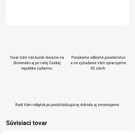
DETAILNÉ INFORMÁCIE
OPÝTAŤ SA
Uložiť
Tovar Vám náš kuriér dovezie na
Ponúkame odborné poradenstvo
Slovensko aj po celej Českej
a na vyžiadanie Vám spracujeme
republike zadarmo.
3D návrh.
Radi Vám nábytok po predchádzajúcej dohode aj zmontujeme.
Súvisiaci tovar