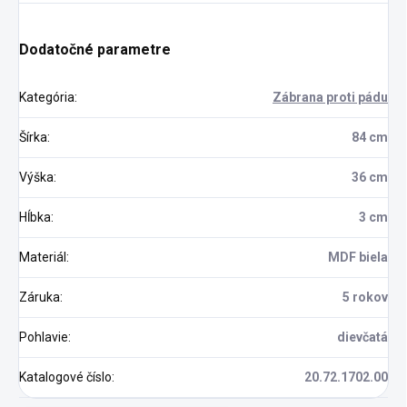
Dodatočné parametre
Kategória
:
Zábrana proti pádu
Šírka
:
84 cm
Výška
:
36 cm
Hĺbka
:
3 cm
Materiál
:
MDF biela
Záruka
:
5 rokov
Pohlavie
:
dievčatá
Katalogové číslo
:
20.72.1702.00