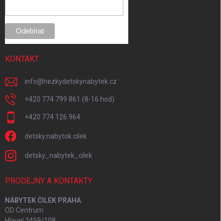
e
KONTAKT
info
@
hezkydetskynabytek.cz
+420 774 799 861 (8-16 hod)
+420 774 126 964
detsky.nabytok.cilek
detsky_nabytek_cilek
PRODEJNY A KONTAKTY
NÁBYTEK ČILEK PRAHA
OD Centrum
Hlavní 2459/108