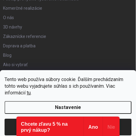
Komerčné realizácie
O nás
3D návrhy
Zákaznícke referencie
Doprava a platba
Blog
Ako si vybrať
Obchodné podmienky
Tento web používa súbory cookie. Ďalším prechádzaním
Certifikát kvality
tohto webu vyjadrujete súhlas s ich používaním. Viac
informácií
tu
.
Moja objednávka
Nastavenie
Chcete zľavu 5 % na
Copyright 2026
Hezký detský nábytok
. Všetky práva vyhradené.
Súhlasím
Ano
Nie
prvý nákup?
Vytvoril Shoptet