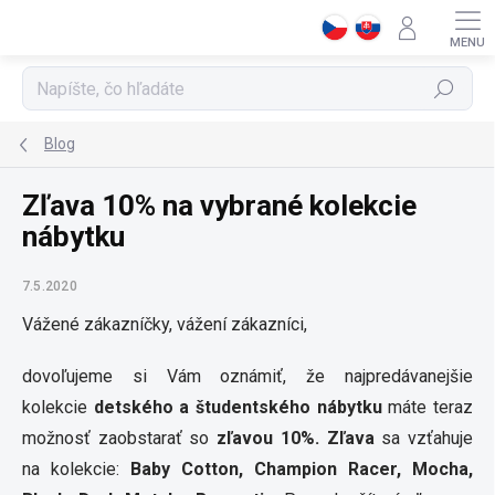
Prejsť
na
obsah
Hľadať
Blog
Zľava 10% na vybrané kolekcie
nábytku
7.5.2020
Vážené zákazníčky, vážení zákazníci,
dovoľujeme si Vám oznámiť, že najpredávanejšie
kolekcie
detského a študentského nábytku
máte teraz
možnosť zaobstarať so
zľavou 10%.
Zľava
sa vzťahuje
na kolekcie:
Baby Cotton, Champion Racer, Mocha,