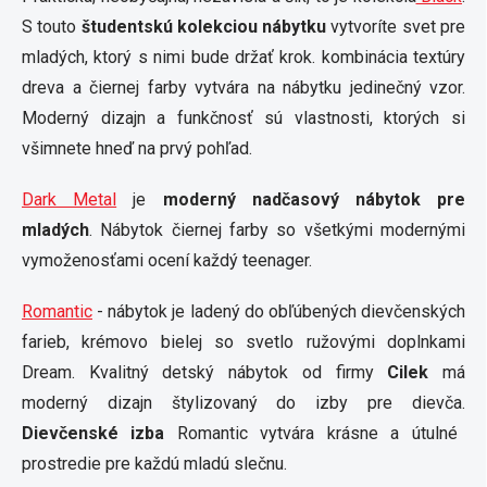
S touto
študentskú kolekciou
nábytku
vytvoríte svet pre
mladých, ktorý s nimi bude držať krok. kombinácia textúry
dreva a čiernej farby vytvára na nábytku jedinečný vzor.
Moderný dizajn a funkčnosť sú vlastnosti, ktorých si
všimnete hneď na prvý pohľad.
Dark Metal
je
moderný nadčasový nábytok pre
mladých
. Nábytok čiernej farby so všetkými modernými
vymoženosťami ocení každý teenager.
Romantic
- nábytok je ladený do obľúbených dievčenských
farieb, krémovo bielej so svetlo ružovými doplnkami
Dream. Kvalitný detský nábytok od firmy
Cilek
má
moderný dizajn štylizovaný do izby pre dievča.
Dievčenské izba
Romantic vytvára krásne a útulné
prostredie pre každú mladú slečnu.