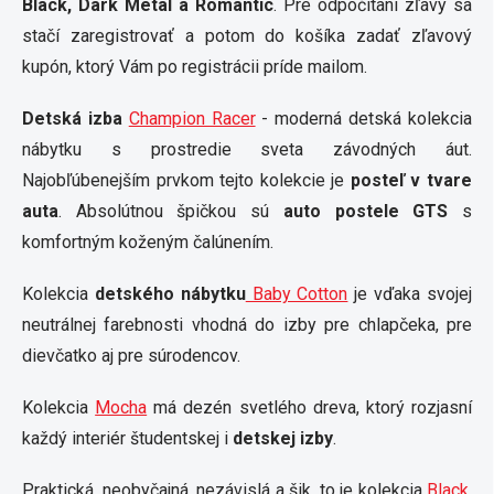
Black, Dark Metal a Romantic
. Pre odpočítaní zľavy sa
stačí zaregistrovať a potom do košíka zadať zľavový
kupón, ktorý Vám po registrácii príde mailom.
Detská izba
Champion Racer
- moderná detská kolekcia
nábytku s prostredie sveta závodných áut.
Najobľúbenejším prvkom tejto kolekcie je
posteľ v tvare
auta
. Absolútnou špičkou sú
auto postele GTS
s
komfortným koženým čalúnením.
Kolekcia
detského nábytku
Baby Cotton
je vďaka svojej
neutrálnej farebnosti vhodná do izby pre chlapčeka, pre
dievčatko aj pre súrodencov.
Kolekcia
Mocha
má dezén svetlého dreva, ktorý rozjasní
každý interiér študentskej i
detskej izby
.
Praktická, neobyčajná, nezávislá a šik, to je kolekcia
Black
.