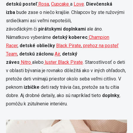
detskú posteľ
Rosa
,
Cupcake
a
Love
.
Dievčenská
izba
bude zase o niečo krajšie. Chlapcov by ste ružovými
srdiečkami asi veľmi nepotešili,
závoďáckým či
pirátskymi doplnkami
ale áno.
Námatkovo vyberáme
detský koberec
Champion
Racer
,
detské obliečky
Black Pirate
,
prehoz na posteľ
Team
,
detskú záclonu
Air
,
detský
záves
Nitro
alebo
luster Black Pirate
. Starostlivosť o deti
v oblasti bývania je rovnako dôležitá ako v iných ohľadoch,
pretože deti vnímajú priestor okolo seba veľmi citlivo. V
peknom
izbičke
deti rady trávia čas, pretože sa tu cítia
dobre. Aj drobné detaily, ako sú napríklad tieto
doplnky
,
pomôžu k zútulnenie interiéru.