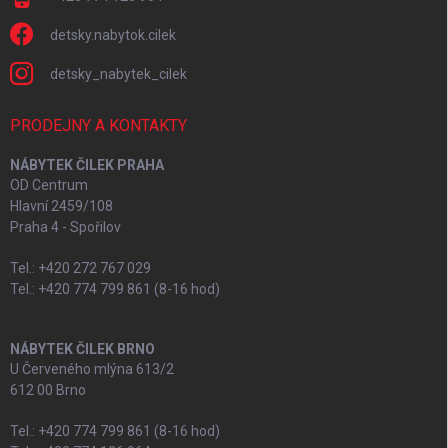
detsky.nabytok.cilek
detsky_nabytek_cilek
PRODEJNY A KONTAKTY
NÁBYTEK ČILEK PRAHA
OD Centrum
Hlavní 2459/108
Praha 4 - Spořilov
Tel.: +420 272 767 029
Tel.: +420 774 799 861 (8-16 hod)
NÁBYTEK ČILEK BRNO
U Červeného mlýna 613/2
612 00 Brno
Tel.: +420 774 799 861 (8-16 hod)