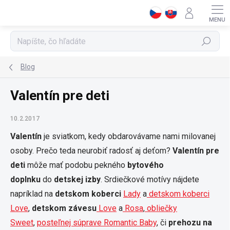
Prejsť
na
obsah
Hľadať
Blog
Valentín pre deti
10.2.2017
Valentín
je sviatkom, kedy obdarovávame nami milovanej
osoby. Prečo teda neurobiť radosť aj deťom?
Valentín pre
deti
môže mať podobu pekného
bytového
doplnku
do
detskej izby
. Srdiečkové motívy nájdete
napríklad na
detskom koberci
Lady
a
detskom koberci
Love
,
detskom závesu
Love
a
Rosa
,
obliečky
Sweet
,
posteľnej súprave Romantic Baby
, či
prehozu na