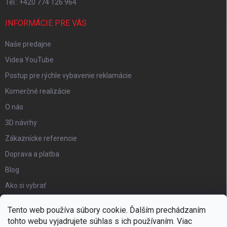
Tel.: +420 774 126 964
INFORMÁCIE PRE VÁS
Naše predajne
Videa YouTube
Postup pre rýchle vybavenie reklamácie
Komerčné realizácie
O nás
3D návrhy
Zákaznícke referencie
Doprava a platba
Blog
Ako si vybrať
Obchodné podmienky
Tento web používa súbory cookie. Ďalším prechádzaním
Certifikát kvality
tohto webu vyjadrujete súhlas s ich používaním. Viac