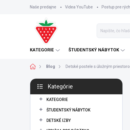
Prejsť
Naše predajne
Videa YouTube
Postup pre rýc
na
obsah
KATEGORIE
ŠTUDENTSKÝ NÁBYTOK
Domov
Blog
Detské postele s úložným priestor
B
Kategórie
o
Preskočiť
č
kategórie
n
KATEGORIE
ý
ŠTUDENTSKÝ NÁBYTOK
p
a
DETSKÉ IZBY
n