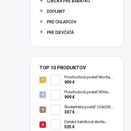
IZBIČKA PRE BÁBÄTKO
e
l
DOPLNKY
PRE CHLAPCOV
PRE DIEVČATÁ
TOP 10 PRODUKTOV
Poschodová posteľ Mocha
Studio pre 3 deti 90x200 cm s
909 €
úložným priestorom (schody)
Poschodová posteľ White
Studio pre 3 deti 90x200 cm s
909 €
úložným priestorom (schody)
Študentská posteľ 120x200
cm Black
307 €
Detská šatníková skriňa
trojdverová Pirate
535 €