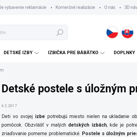
hle vybavenie reklamácie
Komerčné realizácie
O nás
3D ná
Hľadať
DETSKÉ IZBY
IZBIČKA PRE BÁBÄTKO
DOPLNKY
om
Detské postele s úložným p
6.2.2017
Deti vo svojej
izbe
potrebujú miesto nielen na ukladanie obl
pomôcok. Obzvlášť v malých
detských izbách
, kde je potr
zriaďovanie pomerne problematické.
Postele s úložným pri