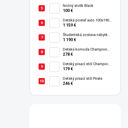
Nočný stolík Black
100 €
Detská posteľ auto 100x190
cm GTE čierna
1 159 €
Študentská zostava nábytku
Trio
1 190 €
Detská komoda Champion
Racer
278 €
Detský písací stôl Champion
Racer
179 €
Detský písací stôl Pirate
246 €
Máte otázku?