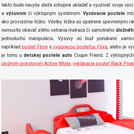
takto bude navyše dieťa schopné ukladať a využívať svoje veci
s výsuvom
či výklopným systémom.
Vysúvacie postele
môž
ako provizórne lôžko. Všetky lôžka sú opatrené spevnenými r
nemusíte obávať zlého vetrania matraca či samotného
úložnéh
jednoduchú manipuláciu. Výsuvy sú buď ponúkané samo
napríklad
posteľ Flora
s
vysúvacou posteľou Flora
, alebo je v
je tomu u
detskej postele auto
Coupe Friend. Z výklopných
úložným priestorom Active White
,
vyklápacie posteľ Black Pirat