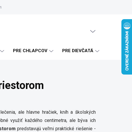
vrhy
Zákaznícke referencie
Doprava a platba
Blog
Ako 
PRÁZDNY KOŠÍK
NÁKUPNÝ
KOŠÍK
PRE CHLAPCOV
PRE DIEVČATÁ
riestorom
ečenia, ale hlavne hračiek, kníh a školských
ebné využiť každého centimetra, ale býva ich
estorom
predstavujú veľmi praktické riešenie -