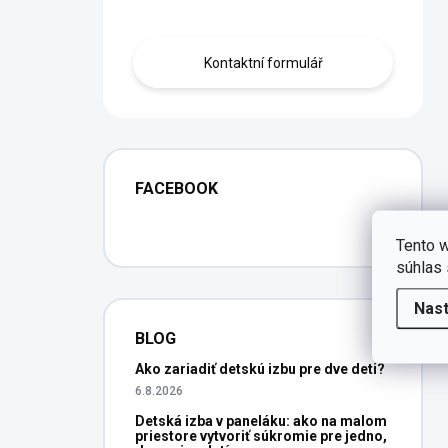
Obraťte se na nás.
Kontaktní formulář
FACEBOOK
Tento w
súhlas 
Nas
BLOG
Ako zariadiť detskú izbu pre dve deti?
6.8.2026
Detská izba v paneláku: ako na malom
priestore vytvoriť súkromie pre jedno,