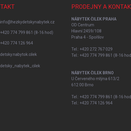
TAKT
PRODEJNY A KONTAK
NÁBYTEK ČILEK PRAHA
info
@
hezkydetskynabytek.cz
OD Centrum
Hlavní 2459/108
+420 774 799 861 (8-16 hod)
Praha 4 - Spořilov
+420 774 126 964
Tel.: +420 272 767 029
detsky.nabytok.cilek
Tel.: +420 774 799 861 (8-16 hod
detsky_nabytek_cilek
NÁBYTEK ČILEK BRNO
U Červeného mlýna 613/2
612 00 Brno
Tel.: +420 774 799 861 (8-16 hod
Tel.: +420 774 126 964