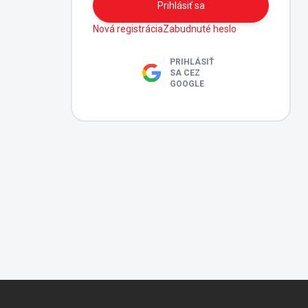
Prihlásiť sa
Nová registrácia
Zabudnuté heslo
PRIHLÁSIŤ
SA CEZ
GOOGLE
Z
á