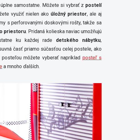
 úplne samostatne. Môžete si vybrať z
postelí
ete využiť nielen ako
úložný priestor
, ale aj
ámy s perforovanými doskovými rošty, takže sa
o priestoru
. Pridaná kolieska naviac umožňujú
statne ku každej rade
detského nábytku
,
ýsuvná časť priamo súčasťou celej postele, ako
 posteľou môžete vyberať napríklad
posteľ s
e
a mnoho ďalších.