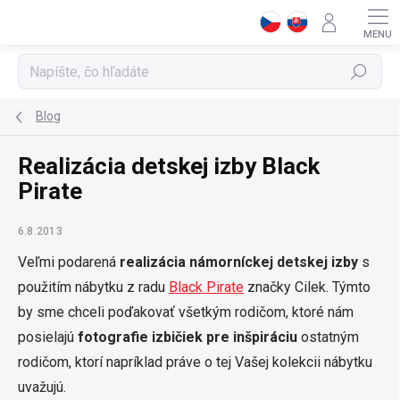
Prejsť
na
obsah
Hľadať
Blog
Realizácia detskej izby Black
Pirate
6.8.2013
Veľmi podarená
realizácia námorníckej detskej izby
s
použitím nábytku z radu
Black Pirate
značky Cilek. Týmto
by sme chceli poďakovať všetkým rodičom, ktoré nám
posielajú
fotografie izbičiek pre inšpiráciu
ostatným
rodičom, ktorí napríklad práve o tej Vašej kolekcii nábytku
uvažujú.