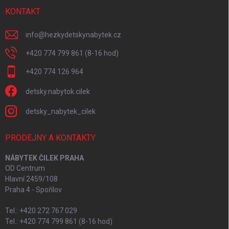
KONTAKT
info
@
hezkydetskynabytek.cz
+420 774 799 861 (8-16 hod)
+420 774 126 964
detsky.nabytok.cilek
detsky_nabytek_cilek
PRODEJNY A KONTAKTY
NÁBYTEK ČILEK PRAHA
OD Centrum
Hlavní 2459/108
Praha 4 - Spořilov
Tel.: +420 272 767 029
Tel.: +420 774 799 861 (8-16 hod)