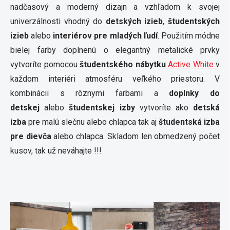
nadčasový a moderný dizajn a vzhľadom k svojej
univerzálnosti vhodný do
detských izieb
,
študentských
izieb
alebo
interiérov pre mladých ľudí
. Použitím módne
bielej farby doplnenú o elegantný metalické prvky
vytvoríte pomocou
študentského nábytku
Active White
v
každom interiéri atmosféru veľkého priestoru. V
kombinácii s rôznymi farbami a
doplnky do
detskej
alebo
študentskej izby
vytvoríte ako
detská
izba
pre malú slečnu alebo chlapca tak aj
študentská izba
pre dievča
alebo chlapca. Skladom len obmedzený počet
kusov, tak už neváhajte !!!