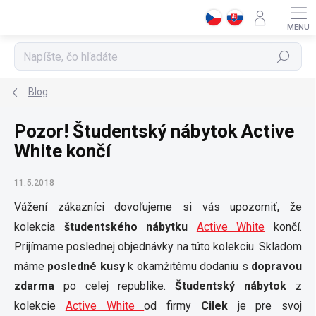
Prejsť
na
obsah
Hľadať
Blog
Pozor! Študentský nábytok Active
White končí
11.5.2018
Vážení zákazníci dovoľujeme si vás upozorniť, že
kolekcia
študentského nábytku
Active White
končí.
Prijímame poslednej objednávky na túto kolekciu. Skladom
máme
posledné kusy
k okamžitému dodaniu s
dopravou
zdarma
po celej republike.
Študentský nábytok
z
kolekcie
Active White
od firmy
Cilek
je pre svoj