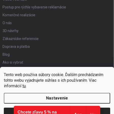
Postup pre rýchle vybavenie reklamácie
Komerčné realizácie
O nás
3D návrhy
Zákaznícke referencie
Doprava a platba
Blog
Ako si vybrať
Obchodné podmienky
Tento web používa súbory cookie. Ďalším prechádzaním
Certifikát kvality
tohto webu vyjadrujete súhlas s ich používaním. Viac
informácií
tu
.
Moja objednávka
Nastavenie
Chcete zľavu 5 % na
Copyright 2026
Hezký detský nábytok
. Všetky práva vyhradené.