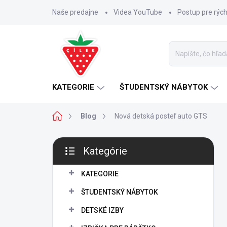
Prejsť
Naše predajne
Videa YouTube
Postup pre rýc
na
obsah
KATEGORIE
ŠTUDENTSKÝ NÁBYTOK
Domov
Blog
Nová detská posteľ auto GTS
B
Kategórie
o
Preskočiť
č
kategórie
n
KATEGORIE
ý
ŠTUDENTSKÝ NÁBYTOK
p
a
DETSKÉ IZBY
n