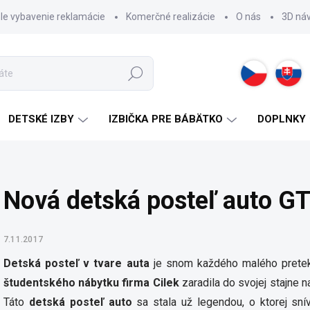
hle vybavenie reklamácie
Komerčné realizácie
O nás
3D ná
Hľadať
DETSKÉ IZBY
IZBIČKA PRE BÁBÄTKO
DOPLNKY
Nová detská posteľ auto G
7.11.2017
Detská posteľ v tvare auta
je snom každého malého pretek
študentského nábytku firma Cilek
zaradila do svojej stajne n
Táto
detská posteľ auto
sa stala už legendou, o ktorej sní