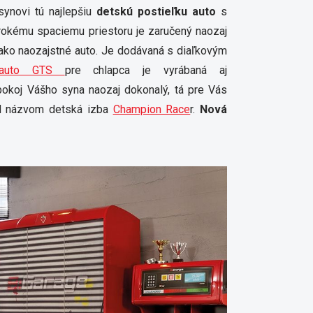
synovi tú najlepšiu
detskú postieľku auto
s
rokému spaciemu priestoru je zaručený naozaj
ako naozajstné auto. Je dodávaná s diaľkovým
 auto GTS
pre chlapca je vyrábaná aj
okoj Vášho syna naozaj dokonalý, tá pre Vás
 názvom detská izba
Champion Race
r.
Nová