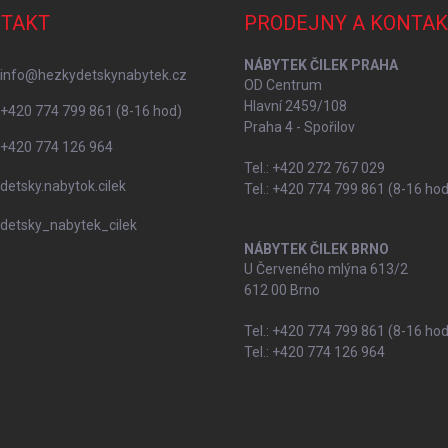
TAKT
PRODEJNY A KONTAK
NÁBYTEK ČILEK PRAHA
info
@
hezkydetskynabytek.cz
OD Centrum
Hlavní 2459/108
+420 774 799 861 (8-16 hod)
Praha 4 - Spořilov
+420 774 126 964
Tel.: +420 272 767 029
detsky.nabytok.cilek
Tel.: +420 774 799 861 (8-16 hod
detsky_nabytek_cilek
NÁBYTEK ČILEK BRNO
U Červeného mlýna 613/2
612 00 Brno
Tel.: +420 774 799 861 (8-16 hod
Tel.: +420 774 126 964