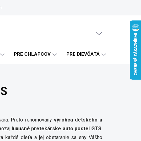
vrhy
Zákaznícke referencie
Doprava a platba
Blog
Ako 
PRÁZDNY KOŠÍK
NÁKUPNÝ
KOŠÍK
PRE CHLAPCOV
PRE DIEVČATÁ
TS
ára. Preto renomovaný
výrobca detského a
aozaj
luxusné pretekárske auto posteľ GTS
.
va každé dieťa a jej obstaranie sa sny Vášho