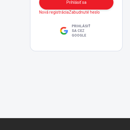
Prihlásiť sa
Nová registrácia
Zabudnuté heslo
PRIHLÁSIŤ
SA CEZ
GOOGLE
Z
á