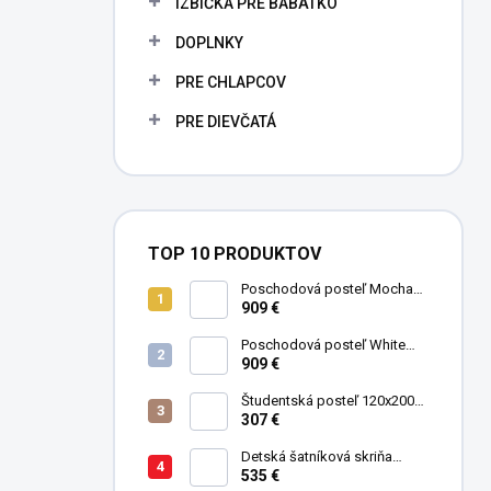
IZBIČKA PRE BÁBÄTKO
e
l
DOPLNKY
PRE CHLAPCOV
PRE DIEVČATÁ
TOP 10 PRODUKTOV
Poschodová posteľ Mocha
Studio pre 3 deti 90x200 cm s
909 €
úložným priestorom (schody)
Poschodová posteľ White
Studio pre 3 deti 90x200 cm s
909 €
úložným priestorom (schody)
Študentská posteľ 120x200
cm Black
307 €
Detská šatníková skriňa
trojdverová Pirate
535 €