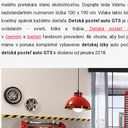
malého pretekára stanú skutočnosťou. Doprajte teda Vášmu 
nadstandartním rozmerom lôžka 100 x 190 cm. Vďaka takto ši
kvalitný spánok každého dieťaťa.
Detská posteľ auto GTS
je 
ovládaním - svieti, bliká a trúbia.
Detská posteľ
v
čiernom
a
bielom
farebnom prevedení. Ak chcete, aby bol p
máme v ponuke kompletné vybavenie
detskej izby
auto pod
detská posteľ auto GTS
k dodaniu od januára 2018.