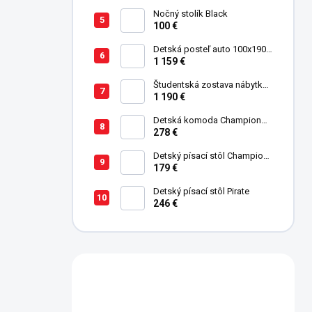
Nočný stolík Black
100 €
Detská posteľ auto 100x190
cm GTE čierna
1 159 €
Študentská zostava nábytku
Trio
1 190 €
Detská komoda Champion
Racer
278 €
Detský písací stôl Champion
Racer
179 €
Detský písací stôl Pirate
246 €
Máte otázku?