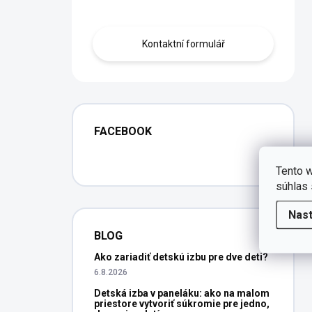
Obraťte se na nás.
Kontaktní formulář
FACEBOOK
Tento w
súhlas 
Nas
BLOG
Ako zariadiť detskú izbu pre dve deti?
6.8.2026
Detská izba v paneláku: ako na malom
priestore vytvoriť súkromie pre jedno,