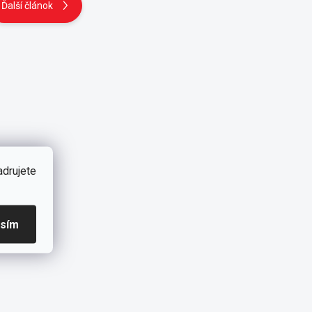
Ďalší článok
adrujete
asím