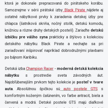
ktorá je dokonale prepracovaná do pirátskeho korábu.
Samozrejme v sérii pirátské izby
Black Pirate
nájdete aj
ostatné nábytkové prvky k zariadenia detskej izby pre
chlapca (šatníková skriňa, nočný stolík, detskú komodu,
knižnicu a rôzne druhy detských postelí). Zariaďte
detskú
izbičku pre vášho syna
prakticky a štýlovo s kolekciou
detského nábytku Black Pirate a nechajte sa pri
zariaďovaní inšpirovať napríklad dobrodružnými plavbami
po bájnom Karibiku.
Detská izba
Champion Racer
-
moderná detská kolekcia
nábytku
s prostredie sveta závodných áut.
Najobľúbenejším prvkom tejto kolekcie je
posteľ v tvare
auta
. Absolútnou špičkou sú
auto postele GTS
s
komfortným koženým čalúnením, vo farbe antracit, biela a
červená a modrá. Detské postele GTS majú diaľkové