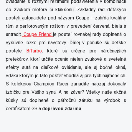
ovládanie s rôznymi režimami podsvietenia v kombinácii
so zvukom motora či klaksónu. Základný rad detských
postelí autonajdete pod názvom Coupe - zahŕňa kvalitný
rám s perforovaným roštom v prevedení červená, biela a
antracit.
Coupe Friend
je posteľ rovnakej rady doplnená o
výsuvné lôžko pre návštevy. Ďalej v ponuke sú detské
postele
BiTurbo
, ktoré sú určené pre náročnejších
pretekárov, ktorí určite ocenia nielen zvukové a svetelné
efekty autá na diaľkové ovládanie, ale aj bočné okná,
vďaka ktorým je táto posteľ vhodná aj pre tých najmenších.
S kolekciou Champion Racer zariadite naozaj dokonalý
izbičku pre Vášho syna. A na záver? Všetky naše akčné
kúsky sú doplnené o päťročnú záruku na výrobok s
certifikátom GS a
dopravou zdarma
.