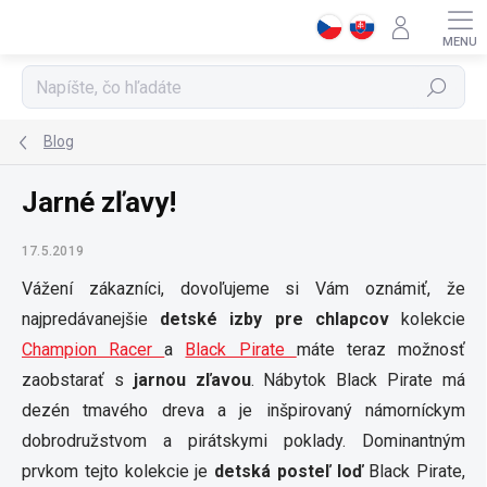
Prejsť
na
obsah
Hľadať
Blog
Jarné zľavy!
17.5.2019
Vážení zákazníci, dovoľujeme si Vám oznámiť, že
najpredávanejšie
detské izby pre chlapcov
kolekcie
Champion Racer
a
Black Pirate
máte teraz možnosť
zaobstarať s
jarnou zľavou
. Nábytok Black Pirate má
dezén tmavého dreva a je inšpirovaný námorníckym
dobrodružstvom a pirátskymi poklady. Dominantným
prvkom tejto kolekcie je
detská posteľ loď
Black Pirate,