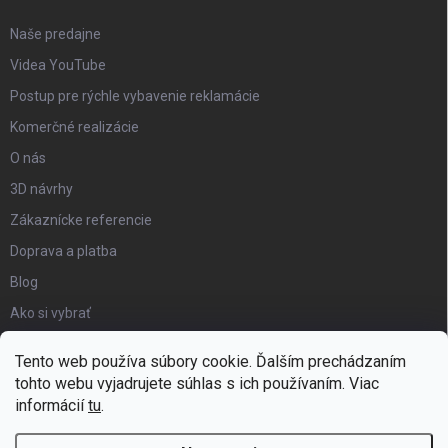
Naše predajne
Videa YouTube
Postup pre rýchle vybavenie reklamácie
Komerčné realizácie
O nás
3D návrhy
Zákaznícke referencie
Doprava a platba
Blog
Ako si vybrať
Obchodné podmienky
Tento web používa súbory cookie. Ďalším prechádzaním
Certifikát kvality
tohto webu vyjadrujete súhlas s ich používaním. Viac
informácií
tu
.
Moja objednávka