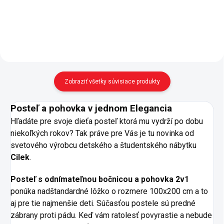
pružiny, PUR pena
vnútri rozdelená mriežkou, druhá
- hypoalergénne, antibakteriálne -
na tretiny - elegantné okrúhle
vysoká absorpčná...
úchytky vo farbe...
Zobraziť všetky súvisiace produkty
Posteľ a pohovka v jednom Elegancia
Hľadáte pre svoje dieťa posteľ ktorá mu vydrží po dobu
niekoľkých rokov? Tak práve pre Vás je tu novinka od
svetového výrobcu detského a študentského nábytku
Cilek
.
Posteľ s odnímateľnou bočnicou a pohovka 2v1
ponúka nadštandardné lôžko o rozmere 100x200 cm a to
aj pre tie najmenšie deti. Súčasťou postele sú predné
zábrany proti pádu. Keď vám ratolesť povyrastie a nebude