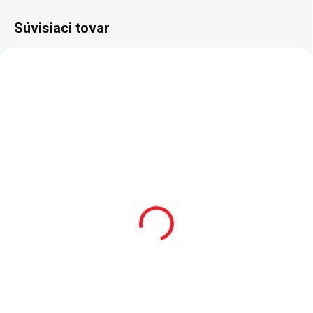
Súvisiaci tovar
SKLADOM
SKLADOM
Matrac Bamboo+
Moderná komoda
100x200 cm
Elegance
187 €
399 €
Do košíka
Do košíka
Nadštandardný rozmer matraca
Komoda so šuplíkmi Elegance,
do postele o rozmere 100 x 200
krásna a praktická zároveň - 3x
cm. - luxusný matrac - taštičkové
zásuvka, prvá zásuvka je vo