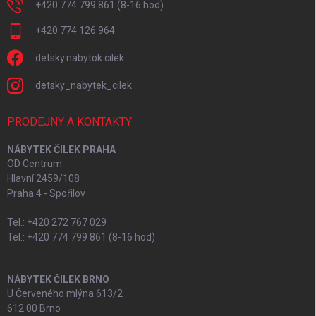
+420 774 799 861 (8-16 hod)
+420 774 126 964
detsky.nabytok.cilek
detsky_nabytek_cilek
PRODEJNY A KONTAKTY
NÁBYTEK ČILEK PRAHA
OD Centrum
Hlavní 2459/108
Praha 4 - Spořilov
Tel.: +420 272 767 029
Tel.: +420 774 799 861 (8-16 hod)
NÁBYTEK ČILEK BRNO
U Červeného mlýna 613/2
612 00 Brno