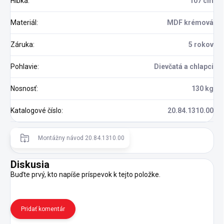
Hĺbka
:
107 cm
Materiál
:
MDF krémová
Záruka
:
5 rokov
Pohlavie
:
Dievčatá a chlapci
Nosnosť
:
130 kg
Katalogové číslo
:
20.84.1310.00
Montážny návod 20.84.1310.00
Diskusia
Buďte prvý, kto napíše príspevok k tejto položke.
Pridať komentár