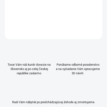
- šuplík pod posteľ/ prístelka nie je v cene, odporúčame
krémový
20.84.1311.00
DETAILNÉ INFORMÁCIE
OPÝTAŤ SA
Uložiť
Tovar Vám náš kuriér dovezie na
Ponúkame odborné poradenstvo
Slovensko aj po celej Českej
a na vyžiadanie Vám spracujeme
republike zadarmo.
3D návrh.
Radi Vám nábytok po predchádzajúcej dohode aj zmontujeme.