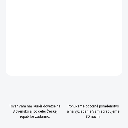
-
textilné súpravy
z našej ponuky odporúčame v rozmere
75x115 cm
-
rozmer prebaľovacieho pultu 76x36 cm
- baldachýny možné použiť
Mocha Baby
DETAILNÉ INFORMÁCIE
OPÝTAŤ SA
Uložiť
Tovar Vám náš kuriér dovezie na
Ponúkame odborné poradenstvo
Slovensko aj po celej Českej
a na vyžiadanie Vám spracujeme
republike zadarmo.
3D návrh.