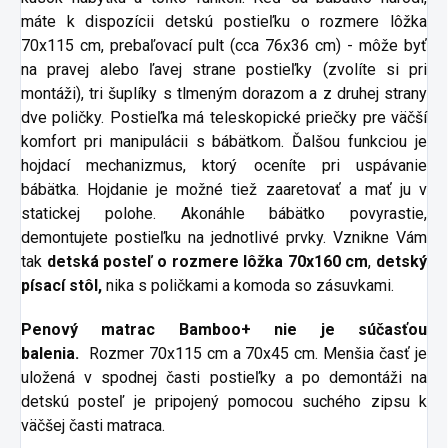
máte k dispozícii detskú postieľku o rozmere lôžka
70x115 cm, prebaľovací pult (cca 76x36 cm) - môže byť
na pravej alebo ľavej strane postieľky (zvolíte si pri
montáži), tri šuplíky s tlmeným dorazom a z druhej strany
dve poličky. Postieľka má teleskopické priečky pre väčší
komfort pri manipulácii s bábätkom. Ďalšou funkciou je
hojdací mechanizmus, ktorý oceníte pri uspávanie
bábätka. Hojdanie je možné tiež zaaretovať a mať ju v
statickej polohe. Akonáhle bábätko povyrastie,
demontujete postieľku na jednotlivé prvky. Vznikne Vám
tak
detská posteľ o rozmere lôžka 70x160 cm
,
detský
písací stôl,
nika s poličkami a komoda so zásuvkami.
Penový matrac Bamboo+ nie je súčasťou
balenia.
Rozmer 70x115 cm a 70x45 cm. Menšia časť je
uložená v spodnej časti postieľky a po demontáži na
detskú posteľ je pripojený pomocou suchého zipsu k
väčšej časti matraca.