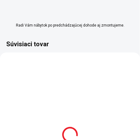
Radi Vám nábytok po predchádzajúcej dohode aj zmontujeme.
Súvisiaci tovar
SKLADOM
SKLADOM
Posteľná súprava do
Matrac Bamboo+
postieľky 75x115 cm
70x115+70x45
Baby Cotton
91 €
127 €