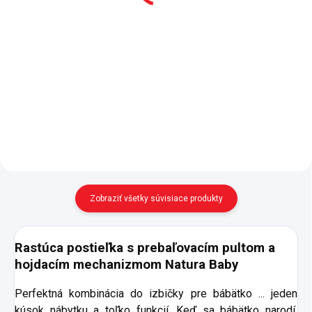
Do košíka
Do košíka
- matrac do rastúcej hojdacej
postieľky Natura Baby, Baby
Textilná súprava obsahuje: -
Cotton a Mocha Baby - matrac je
ochranné mantinely na všetky 4
z dvoch častí 70x115 cm +
strany - dlhšia strana (60 /
70x45 cm - v mimi verzii je v
38x114 cm), kratšia strana:
postieľke väčšia...
(48x72 cm) - povlak na vankúšik
(35x45 cm), dekoratívne...
Zobraziť všetky súvisiace produkty
Rastúca postieľka s prebaľovacím pultom a
hojdacím mechanizmom Natura Baby
Perfektná kombinácia do izbičky pre bábätko ... jeden
kúsok nábytku a toľko funkcií. Keď sa bábätko narodí,