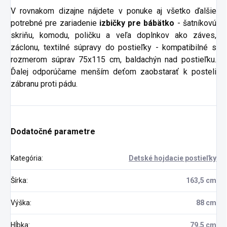
V rovnakom dizajne nájdete v ponuke aj všetko ďalšie
potrebné pre zariadenie
izbičky pre bábätko
- šatníkovú
skriňu, komodu, poličku a veľa doplnkov ako záves,
záclonu, textilné súpravy do postieľky - kompatibilné s
rozmerom súprav 75x115 cm, baldachýn nad postieľku.
Ďalej odporúčame menším deťom zaobstarať k posteli
zábranu proti pádu.
Dodatočné parametre
Kategória
:
Detské hojdacie postieľky
Šírka
:
163,5 cm
Výška
:
88 cm
Hĺbka
:
79,5 cm