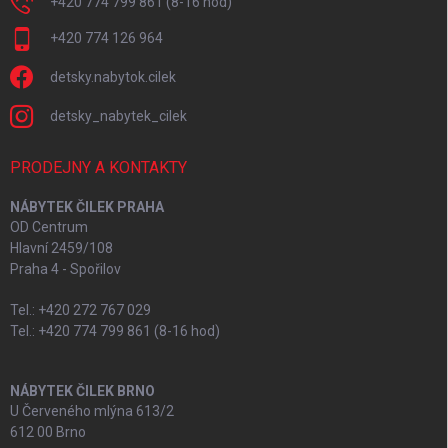
+420 774 799 861 (8-16 hod)
+420 774 126 964
detsky.nabytok.cilek
detsky_nabytek_cilek
PRODEJNY A KONTAKTY
NÁBYTEK ČILEK PRAHA
OD Centrum
Hlavní 2459/108
Praha 4 - Spořilov
Tel.: +420 272 767 029
Tel.: +420 774 799 861 (8-16 hod)
NÁBYTEK ČILEK BRNO
U Červeného mlýna 613/2
612 00 Brno