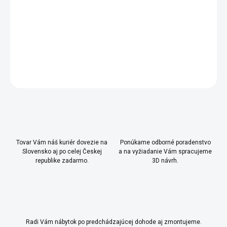
- odporúčame prať v práčke maximálne na 30 ° C a žehliť
pri nižšej teplote
DETAILNÉ INFORMÁCIE
OPÝTAŤ SA
Uložiť
Tovar Vám náš kuriér dovezie na
Ponúkame odborné poradenstvo
Slovensko aj po celej Českej
a na vyžiadanie Vám spracujeme
republike zadarmo.
3D návrh.
Radi Vám nábytok po predchádzajúcej dohode aj zmontujeme.