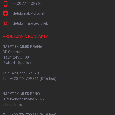
+420 774 126 964
detsky.nabytok.cilek
detsky_nabytek_cilek
PRODEJNY A KONTAKTY
NÁBYTEK ČILEK PRAHA
OD Centrum
Hlavní 2459/108
Praha 4 - Spořilov
Tel.: +420 272 767 029
Tel.: +420 774 799 861 (8-16 hod)
NÁBYTEK ČILEK BRNO
U Červeného mlýna 613/2
612 00 Brno