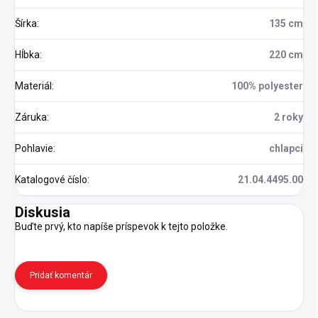
Šírka
:
135 cm
Hĺbka
:
220 cm
Materiál
:
100% polyester
Záruka
:
2 roky
Pohlavie
:
chlapci
Katalogové číslo
:
21.04.4495.00
Diskusia
Buďte prvý, kto napíše príspevok k tejto položke.
Pridať komentár