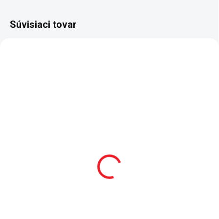
Súvisiaci tovar
AKCIA
TIP
SKLADOM
2 - 8 TÝŽDŇOV
Detská posteľ auto
Zásuvka pod postiel'ku
90x195 cm BiTurbo
Mocha Baby
červená
117 €
729 €
Do košíka
Do košíka
Zásuvka pod postieľku Mocha
Baby - zásuvka má kolieska pre
- v cene postele je kvalitný
ľahkú manipuláciu - veľký úložný
perforovaný doskový rošt na