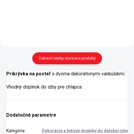
priestor, rozdelený dvomi
spevnenom kovovom ráme -
priečkami - pod postielku Mocha
matrac nie je v cene,
Baby 20.30.1016.00...
odporúčame oválny matrac
21.01.1137.00 - diaľkové
ovládanie pre...
Zobraziť všetky súvisiace produkty
Prikrývka na posteľ
s dvoma dekoratívnymi vankúšikmi.
Vhodný doplnok do izby pre chlapca
Dodatočné parametre
Kategória
:
Dekorácie a bytové doplnky do detskej izby