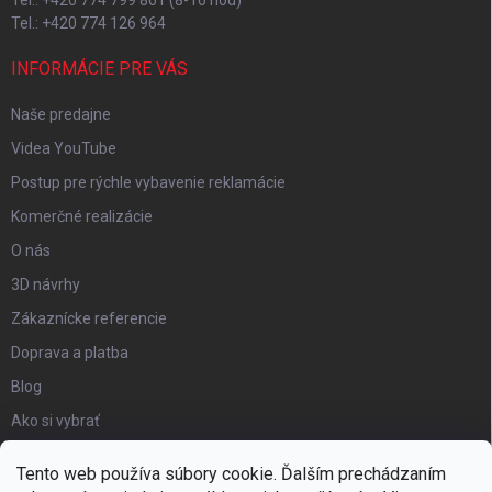
Tel.: +420 774 799 861 (8-16 hod)
Tel.: +420 774 126 964
INFORMÁCIE PRE VÁS
Naše predajne
Videa YouTube
Postup pre rýchle vybavenie reklamácie
Komerčné realizácie
O nás
3D návrhy
Zákaznícke referencie
Doprava a platba
Blog
Ako si vybrať
Obchodné podmienky
Tento web používa súbory cookie. Ďalším prechádzaním
Certifikát kvality