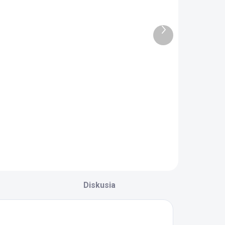
Zásuvka pod
Rám zvýšenej
ostiel'ku
postele
Mocha Baby
Mocha Studio
Ďalší
produkt
117 €
216 €
Do košíka
Do košíka
ásuvka pod
Spodný rám
ostieľku Mocha
zvýšenej postele
aby - zásuvka
Mocha Studio - je
á kolieska pre
možné kombinovať
ahkú manipuláciu
iba s horným
 veľký úložný
lôžkom Mocha
riestor, rozdelený
Studio - ďalej je
vomi priečkami -
nutné zaobstarať
od postielku
schody alebo rebrík
Diskusia
ocha Baby
pre výstup k hornej
0.30.1016.00...
posteli