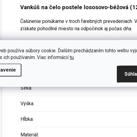
Vankúš na čelo postele
lososovo-béžová
(1
Čalúnenie ponúkame v troch farebných prevedeniach
získate pohodlné miesto na odpočinok aj počas dňa.
eb používa súbory cookie. Ďalším prechádzaním tohto webu vyj
Dodatočné parametre
s ich používaním. Viac informácií
tu
.
tavenie
Kategória
:
Súhl
Šírka
:
Výška
:
Hĺbka
:
Materiál
: