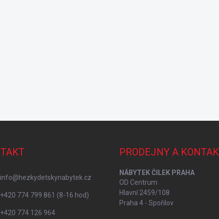
TAKT
PRODEJNY A KONTAK
NÁBYTEK ČILEK PRAHA
info
@
hezkydetskynabytek.cz
OD Centrum
Hlavní 2459/108
+420 774 799 861 (8-16 hod)
Praha 4 - Spořilov
+420 774 126 964