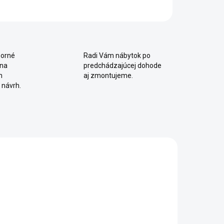
orné
Radi Vám nábytok po
 na
predchádzajúcej dohode
m
aj zmontujeme.
 návrh.
2 - 8 TÝŽDŇOV
SKLADOM