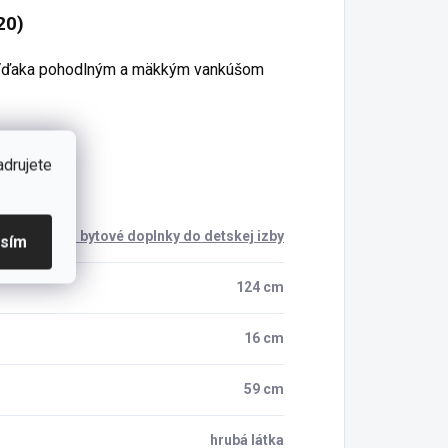
20)
. Vďaka pohodlným a mäkkým vankúšom
adrujete
Dekorácie a bytové doplnky do detskej izby
asím
124 cm
16 cm
59 cm
hrubá látka