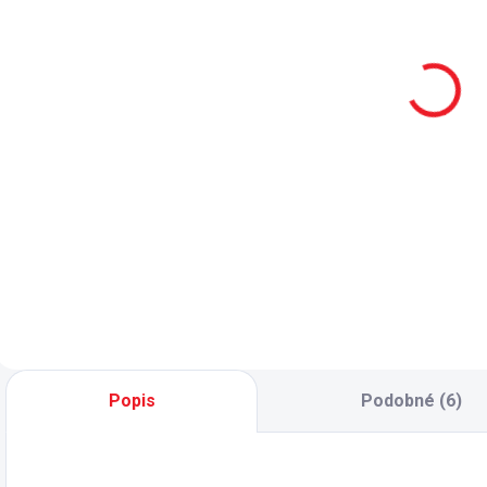
Posteľ
Čelo k posteli
120x200 cm
100x200 cm
p
Mocha
Romantica
372 €
140 €
Do košíka
Do košíka
Posteľ 120x200 s
Z
čelom z kolekcie
p
Mocha - súčasťou
B
doskový
m
perforovaný rošt
ľ
delený na tri časti -
-
rozmer lôžka je
p
120x200 cm
d
(matrace nie je v
p
Popis
Podobné (6)
cene) - matrac...
M
2