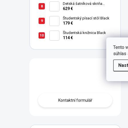
Detská šatníková skriňa
trojdverová Champion Racer
629 €
Študentský písací stôl Black
179 €
Študentská knižnica Black
114 €
Tento w
súhlas 
Nas
Máte otázku?
Obraťte se na nás.
Kontaktní formulář