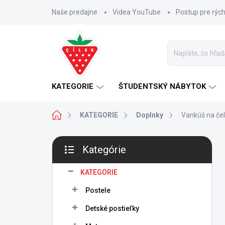
Prejsť
Naše predajne
Videa YouTube
Postup pre rýc
na
obsah
KATEGORIE
ŠTUDENTSKÝ NÁBYTOK
Domov
KATEGORIE
Doplnky
Vankúš na če
B
Kategórie
o
Preskočiť
č
kategórie
n
KATEGORIE
ý
Postele
p
a
Detské postieľky
n