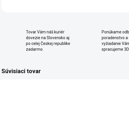
Tovar Vám náš kuriér
Ponúkame odb
dovezie na Slovensko aj
poradenstvo a
po celej Českej republike
vyžiadanie Vá
zadarmo.
spracujeme 3D
Súvisiaci tovar
VÝPREDAJ
SKLADOM
2 - 8 TÝŽDŇOV