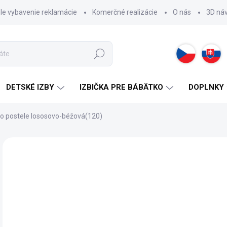
hle vybavenie reklamácie
Komerčné realizácie
O nás
3D ná
Hľadať
DETSKÉ IZBY
IZBIČKA PRE BÁBÄTKO
DOPLNKY
lo postele lososovo-béžová(120)
VÝPREDAJ
52
Jedn
SK
cena