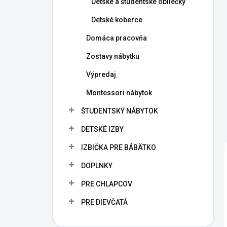
Detské a študentské obliečky
Detské koberce
Domáca pracovňa
Zostavy nábytku
Výpredaj
Montessori nábytok
ŠTUDENTSKÝ NÁBYTOK
DETSKÉ IZBY
IZBIČKA PRE BÁBÄTKO
DOPLNKY
PRE CHLAPCOV
PRE DIEVČATÁ