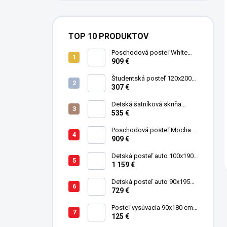
TOP 10 PRODUKTOV
Poschodová posteľ White
Studio pre 3 deti 90x200 cm s
909 €
úložným priestorom (schody)
Študentská posteľ 120x200
cm Black
307 €
Detská šatníková skriňa
trojdverová Pirate
535 €
Poschodová posteľ Mocha
Studio pre 3 deti 90x200 cm s
909 €
úložným priestorom (schody)
Detská posteľ auto 100x190
GTE červená
1 159 €
Detská posteľ auto 90x195
cm BiTurbo červená
729 €
Posteľ vysúvacia 90x180 cm
Pirate
125 €