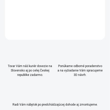
- pneumatické brzdy pántov dverí pre bezhlučné a
bezpečné zatváranie dverí
DETAILNÉ INFORMÁCIE
OPÝTAŤ SA
Uložiť
Tovar Vám náš kuriér dovezie na
Ponúkame odborné poradenstvo
Slovensko aj po celej Českej
a na vyžiadanie Vám spracujeme
republike zadarmo.
3D návrh.
Radi Vám nábytok po predchádzajúcej dohode aj zmontujeme.