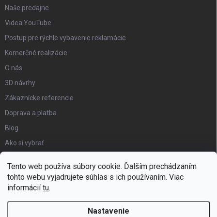
Naše predajne
Videa YouTube
Postup pre rýchle vybavenie reklamácie
Komerčné realizácie
O nás
3D návrhy
Zákaznícke referencie
Doprava a platba
Blog
Ako si vybrať
Obchodné podmienky
Tento web používa súbory cookie. Ďalším prechádzaním
Certifikát kvality
tohto webu vyjadrujete súhlas s ich používaním. Viac
informácií
tu
.
Moja objednávka
Nastavenie