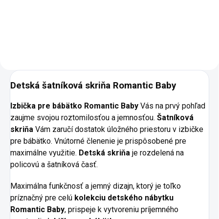
slečny a mladé dámy. -
prvkom v izbičke pre
prepracované detaily - úchytky,
bábätko. Nové technické riešenie
vyrezávané nohy - tri zásuvky...
postieľky pre väčší komfort a
variabilitu. - rozmer ložnej...
Detská šatníková skriňa Romantic Baby
Izbička pre bábätko Romantic Baby
Vás na prvý pohľad
zaujme svojou roztomilosťou a jemnosťou.
Šatníková
skriňa
Vám zaručí dostatok úložného priestoru v izbičke
pre bábätko. Vnútorné členenie je prispôsobené pre
maximálne využitie.
Detská skriňa
je rozdelená na
policovú a šatníková časť.
Maximálna funkčnosť a jemný dizajn, ktorý je toľko
príznačný pre celú
kolekciu detského nábytku
Romantic Baby
, prispeje k vytvoreniu príjemného