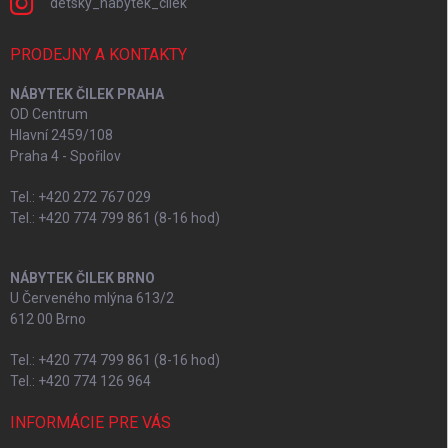
detsky_nabytek_cilek
PRODEJNY A KONTAKTY
NÁBYTEK ČILEK PRAHA
OD Centrum
Hlavní 2459/108
Praha 4 - Spořilov
Tel.: +420 272 767 029
Tel.: +420 774 799 861 (8-16 hod)
NÁBYTEK ČILEK BRNO
U Červeného mlýna 613/2
612 00 Brno
Tel.: +420 774 799 861 (8-16 hod)
Tel.: +420 774 126 964
INFORMÁCIE PRE VÁS