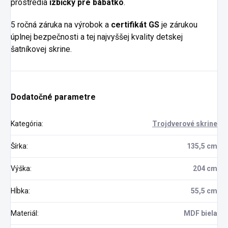
prostredia
izbičky pre bábätko
.
5 ročná záruka na výrobok a
certifikát GS
je zárukou
úplnej bezpečnosti a tej najvyššej kvality detskej
šatníkovej skrine.
Dodatočné parametre
Kategória
:
Trojdverové skrine
Šírka
:
135,5 cm
Výška
:
204 cm
Hĺbka
:
55,5 cm
Materiál
:
MDF biela