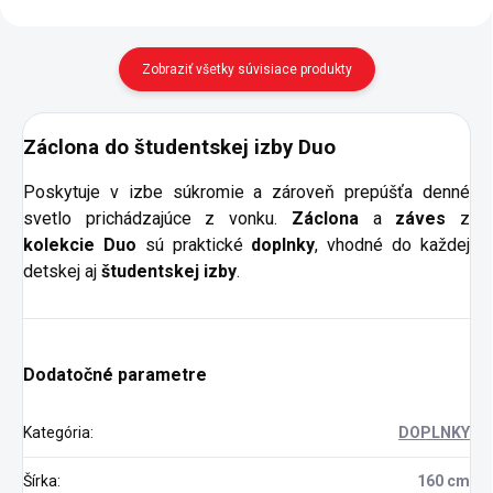
Zobraziť všetky súvisiace produkty
Záclona do študentskej izby Duo
Poskytuje v izbe súkromie a zároveň prepúšťa denné
svetlo prichádzajúce z vonku.
Záclona
a
záves
z
kolekcie Duo
sú praktické
doplnky
, vhodné do každej
detskej aj
študentskej izby
.
Dodatočné parametre
Kategória
:
DOPLNKY
Šírka
:
160 cm