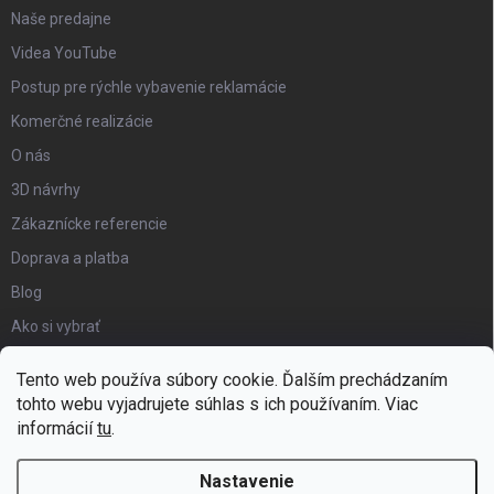
Naše predajne
Videa YouTube
Postup pre rýchle vybavenie reklamácie
Komerčné realizácie
O nás
3D návrhy
Zákaznícke referencie
Doprava a platba
Blog
Ako si vybrať
Obchodné podmienky
Tento web používa súbory cookie. Ďalším prechádzaním
Certifikát kvality
tohto webu vyjadrujete súhlas s ich používaním. Viac
informácií
tu
.
Moja objednávka
Nastavenie