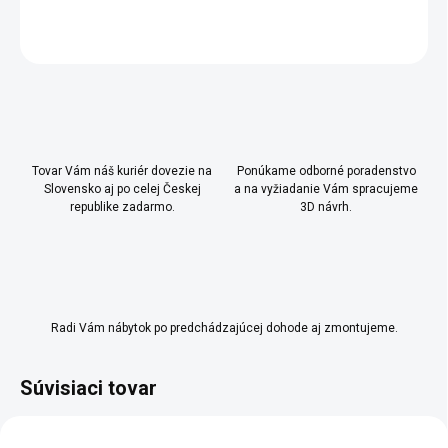
OPÝTAŤ SA
Uložiť
Tovar Vám náš kuriér dovezie na
Ponúkame odborné poradenstvo
Slovensko aj po celej Českej
a na vyžiadanie Vám spracujeme
republike zadarmo.
3D návrh.
Radi Vám nábytok po predchádzajúcej dohode aj zmontujeme.
Súvisiaci tovar