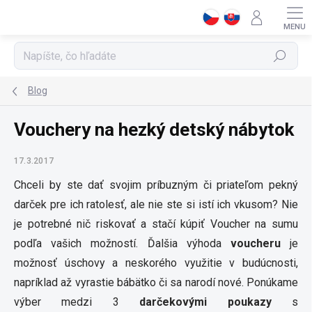
Prejsť
na
obsah
Hľadať
Blog
Vouchery na hezký detský nábytok
17.3.2017
Chceli by ste dať svojim príbuzným či priateľom pekný
darček pre ich ratolesť, ale nie ste si istí ich vkusom? Nie
je potrebné nič riskovať a stačí kúpiť Voucher na sumu
podľa vašich možností. Ďalšia výhoda
voucheru
je
možnosť úschovy a neskorého využitie v budúcnosti,
napríklad až vyrastie bábätko či sa narodí nové. Ponúkame
výber medzi 3
darčekovými poukazy
s