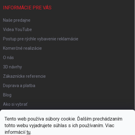
INFORMÁCIE PRE VÁS
Naše predajne
Videa YouTube
Postup pre rýchle vybavenie reklamácie
Komerčné realizácie
O nás
3D návrhy
Zákaznícke referencie
Doprava a platba
Blog
Ako si vybrať
Obchodné podmienky
Tento web používa súbory cookie. Ďalším prechádzaním
Certifikát kvality
tohto webu vyjadrujete súhlas s ich používaním. Viac
informácií
tu
.
Moja objednávka