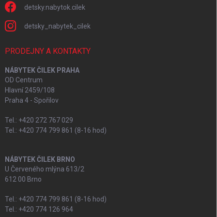
detsky.nabytok.cilek
detsky_nabytek_cilek
PRODEJNY A KONTAKTY
NÁBYTEK ČILEK PRAHA
OD Centrum
Hlavní 2459/108
Praha 4 - Spořilov
Tel.: +420 272 767 029
Tel.: +420 774 799 861 (8-16 hod)
NÁBYTEK ČILEK BRNO
U Červeného mlýna 613/2
612 00 Brno
Tel.: +420 774 799 861 (8-16 hod)
Tel.: +420 774 126 964