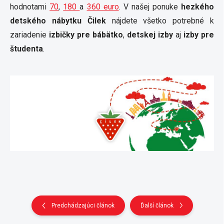
hodnotami
70
,
180
a
360 euro
. V našej ponuke
hezkého
detského nábytku Čilek
nájdete všetko potrebné k
zariadenie
izbičky pre bábätko
,
detskej izby
aj
izby pre
študenta
.
Predchádzajúci článok
Ďalší článok