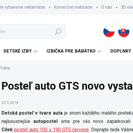
hle vybavenie reklamácie
Komerčné realizácie
O nás
3D ná
Hľadať
DETSKÉ IZBY
IZBIČKA PRE BÁBÄTKO
DOPLNKY
 Prahe
Posteľ auto GTS novo vysta
22.5.2018
Detská posteľ v tvare auta
je snom každého malého pretekár
najluxusnejšie
autopostel
sme pre vás novo zaparkoval
Cilek
posteľ auto 100 x 190 GTS červené
. Doprajte teda Vášmu