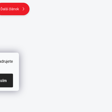
Ďalší článok
adrujete
asím