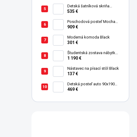
Detská šatníková skriňa
trojdverová Pirate
535 €
Poschodová posteľ Mocha
Studio pre 3 deti 90x200 cm s
909 €
úložným priestorom (schody)
Moderná komoda Black
301 €
Študentská zostava nábytku
Trio
1 190 €
Nástavec na písací stôl Black
137 €
Detská posteľ auto 90x190
cm Coupe Friend červená
469 €
Máte otázku?