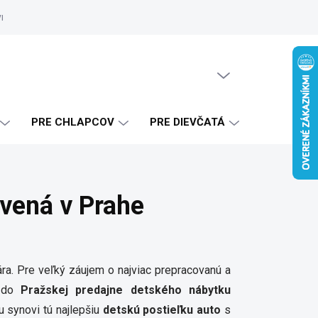
vrhy
Zákaznícke referencie
Doprava a platba
Blog
Ako 
PRÁZDNY KOŠÍK
NÁKUPNÝ
KOŠÍK
PRE CHLAPCOV
PRE DIEVČATÁ
vená v Prahe
a. Pre veľký záujem o najviac prepracovanú a
i do
Pražskej
predajne detského nábytku
 synovi tú najlepšiu
detskú postieľku auto
s