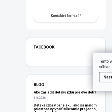
Obraťte se na nás.
Kontaktní formulář
FACEBOOK
Tento w
súhlas 
Nas
BLOG
Ako zariadiť detskú izbu pre dve deti?
6.8.2026
Detská izba v paneláku: ako na malom
priestore vytvoriť súkromie pre jedno,