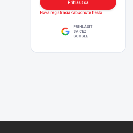
Prihlásiť sa
Nová registrácia
Zabudnuté heslo
PRIHLÁSIŤ
SA CEZ
GOOGLE
Z
á