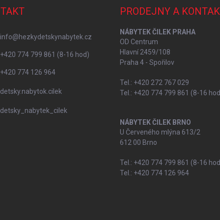
TAKT
PRODEJNY A KONTAK
NÁBYTEK ČILEK PRAHA
info
@
hezkydetskynabytek.cz
OD Centrum
Hlavní 2459/108
+420 774 799 861 (8-16 hod)
Praha 4 - Spořilov
+420 774 126 964
Tel.: +420 272 767 029
detsky.nabytok.cilek
Tel.: +420 774 799 861 (8-16 hod
detsky_nabytek_cilek
NÁBYTEK ČILEK BRNO
U Červeného mlýna 613/2
612 00 Brno
Tel.: +420 774 799 861 (8-16 hod
Tel.: +420 774 126 964