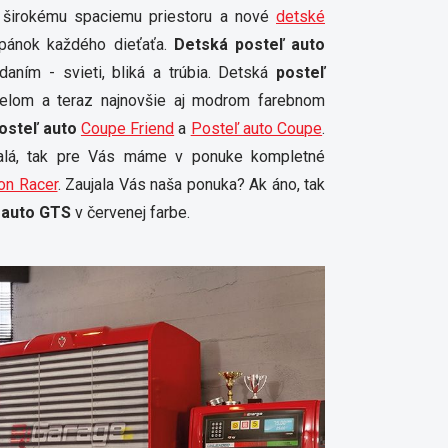
 širokému spaciemu priestoru a nové
detské
spánok každého dieťaťa.
Detská posteľ auto
aním - svieti, bliká a trúbia. Detská
posteľ
ielom a teraz najnovšie aj modrom farebnom
osteľ auto
Coupe Friend
a
Posteľ auto Coupe
.
lá, tak pre Vás máme v ponuke kompletné
on Racer
. Zaujala Vás naša ponuka? Ak áno, tak
 auto
GTS
v červenej farbe.