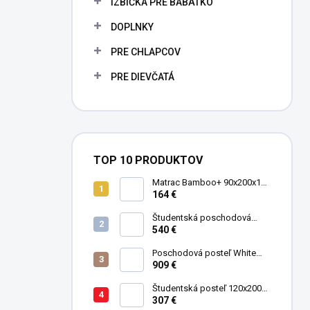
IZBIČKA PRE BÁBÄTKO
e
l
DOPLNKY
PRE CHLAPCOV
PRE DIEVČATÁ
TOP 10 PRODUKTOV
Matrac Bamboo+ 90x200x19
cm
164 €
Študentská poschodová
postel' 90x200 cm Mocha
540 €
Poschodová posteľ White
Studio pre 3 deti 90x200 cm s
909 €
úložným priestorom (schody)
Študentská posteľ 120x200
cm Black
307 €