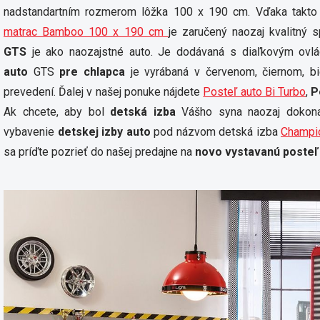
nadstandartním rozmerom lôžka 100 x 190 cm. Vďaka takto
matrac Bamboo 100 x 190 cm
je zaručený naozaj kvalitný 
GTS
je ako naozajstné auto. Je dodávaná s diaľkovým ovlád
auto
GTS
pre chlapca
je vyrábaná v červenom, čiernom, b
prevedení. Ďalej v našej ponuke nájdete
Posteľ auto Bi Turbo
,
P
Ak chcete, aby bol
detská izba
Vášho syna naozaj dokona
vybavenie
detskej izby auto
pod názvom detská izba
Champi
sa príďte pozrieť do našej predajne na
novo vystavanú posteľ