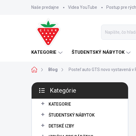
Prejsť
Naše predajne
Videa YouTube
Postup pre rýc
na
obsah
KATEGORIE
ŠTUDENTSKÝ NÁBYTOK
Domov
Blog
Posteľ auto GTS novo vystavená v
B
Kategórie
o
Preskočiť
č
kategórie
n
KATEGORIE
ý
ŠTUDENTSKÝ NÁBYTOK
p
a
DETSKÉ IZBY
n