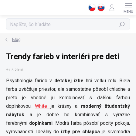
Prejsť
na
obsah
Hľadať
Blog
Trendy farieb v interiéri pre deti
21.5.2018
Psychológia farieb v
detskej izbe
hrá veľkú rolu. Biela
farba zväčšuje priestor, ale samostatne pôsobí chladne a
preto je vhodné ju kombinovať s ďalšou farbou
doplnkovou.
White
je krásny a
moderný študentský
nábytok
a je dobré ho kombinovať s výrazne
farebnými
doplnkami
. Modrá farba pôsobí pocity pokoja,
vyrovnanosti. Ideálny do
izby pre chlapca
je sivomodrá