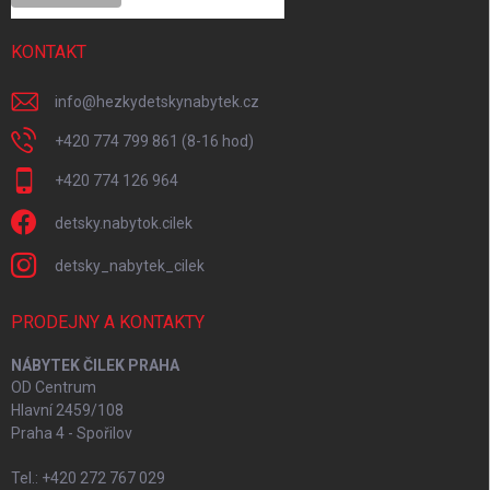
KONTAKT
info
@
hezkydetskynabytek.cz
+420 774 799 861 (8-16 hod)
+420 774 126 964
detsky.nabytok.cilek
detsky_nabytek_cilek
PRODEJNY A KONTAKTY
NÁBYTEK ČILEK PRAHA
OD Centrum
Hlavní 2459/108
Praha 4 - Spořilov
Tel.: +420 272 767 029