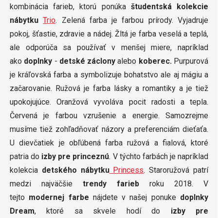
kombinácia farieb, ktorú ponúka
študentská kolekcie
nábytku
Trio
. Zelená farba je farbou prírody. Vyjadruje
pokoj, šťastie, zdravie a nádej. Žltá je farba veselá a teplá,
ale odporúča sa používať v menšej miere, napríklad
ako
doplnky
-
detské záclony
alebo
koberec.
Purpurová
je kráľovská farba a symbolizuje bohatstvo ale aj mágiu a
začarovanie. Ružová je farba lásky a romantiky a je tiež
upokojujúce. Oranžová vyvoláva pocit radosti a tepla.
Červená je farbou vzrušenie a energie. Samozrejme
musíme tiež zohľadňovať názory a preferenciám dieťaťa.
U dievčatiek je obľúbená farba ružová a fialová, ktoré
patria do
izby pre princeznú
. V týchto farbách je napríklad
kolekcia
detského nábytku
Princess
. Staroružová patrí
medzi najväčšie
trendy farieb
roku 2018. V
tejto
modernej farbe
nájdete v našej ponuke
doplnky
Dream
, ktoré sa skvele hodí do
izby pre