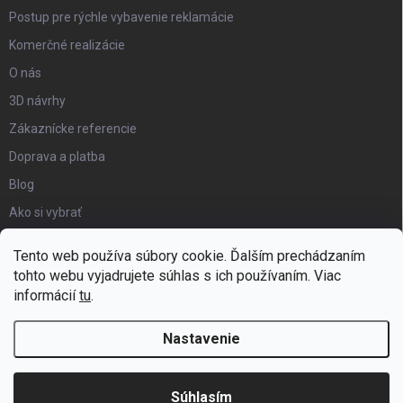
Postup pre rýchle vybavenie reklamácie
Komerčné realizácie
O nás
3D návrhy
Zákaznícke referencie
Doprava a platba
Blog
Ako si vybrať
Obchodné podmienky
Tento web používa súbory cookie. Ďalším prechádzaním
Certifikát kvality
tohto webu vyjadrujete súhlas s ich používaním. Viac
informácií
tu
.
Moja objednávka
Nastavenie
Copyright 2026
Hezký detský nábytok
. Všetky práva vyhradené.
Súhlasím