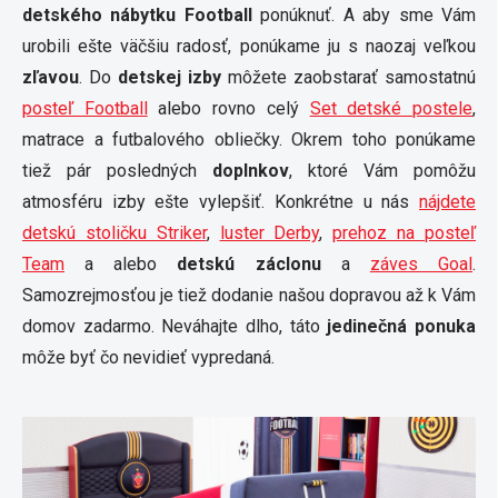
detského nábytku Football
ponúknuť. A aby sme Vám
urobili ešte väčšiu radosť, ponúkame ju s naozaj veľkou
zľavou
. Do
detskej izby
môžete zaobstarať samostatnú
posteľ Football
alebo rovno celý
Set detské postele
,
matrace a futbalového obliečky. Okrem toho ponúkame
tiež pár posledných
doplnkov
, ktoré Vám pomôžu
atmosféru izby ešte vylepšiť. Konkrétne u nás
nájdete
detskú stoličku Striker
,
luster Derby
,
prehoz na posteľ
Team
a alebo
detskú záclonu
a
záves Goal
.
Samozrejmosťou je tiež dodanie našou dopravou až k Vám
domov zadarmo. Neváhajte dlho, táto
jedinečná ponuka
môže byť čo nevidieť vypredaná.