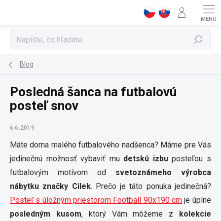
Prejsť
na
obsah
Hľadať
Blog
Posledná šanca na futbalovú
posteľ snov
6.6.2019
Máte doma malého futbalového nadšenca? Máme pre Vás
jedinečnú možnosť vybaviť mu
detskú izbu
posteľou s
futbalovým motívom od
svetoznámeho výrobca
nábytku značky Cilek
. Prečo je táto ponuka jedinečná?
Posteľ s úložným priestorom Football 90x190 cm
je úplne
posledným kusom
, ktorý Vám môžeme z
kolekcie