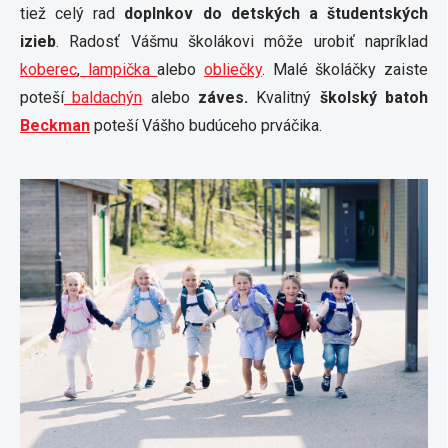
tiež celý rad
doplnkov do detských a študentských
izieb
. Radosť Vášmu školákovi môže urobiť napríklad
koberec
,
lampička
alebo
obliečky
. Malé školáčky zaiste
poteší
baldachýn
alebo
záves.
Kvalitný
školský batoh
Beckman
poteší Vášho budúceho prváčika.