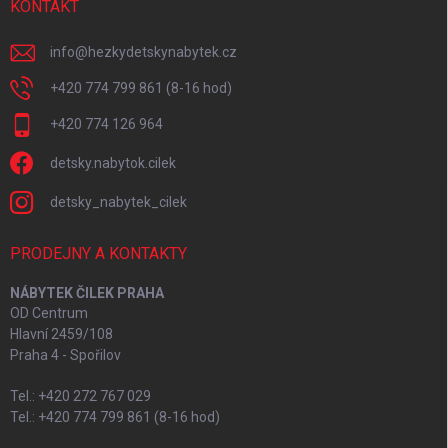
KONTAKT
info
@
hezkydetskynabytek.cz
+420 774 799 861 (8-16 hod)
+420 774 126 964
detsky.nabytok.cilek
detsky_nabytek_cilek
PRODEJNY A KONTAKTY
NÁBYTEK ČILEK PRAHA
OD Centrum
Hlavní 2459/108
Praha 4 - Spořilov
Tel.: +420 272 767 029
Tel.: +420 774 799 861 (8-16 hod)