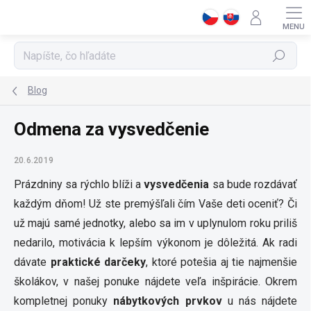
Prejsť
na
obsah
Hľadať
Blog
Odmena za vysvedčenie
20.6.2019
Prázdniny sa rýchlo blíži a
vysvedčenia
sa bude rozdávať
každým dňom! Už ste premýšľali čím Vaše deti oceniť? Či
už majú samé jednotky, alebo sa im v uplynulom roku priliš
nedarilo, motivácia k lepším výkonom je dôležitá. Ak radi
dávate
praktické darčeky
, ktoré potešia aj tie najmenšie
školákov, v našej ponuke nájdete veľa inšpirácie. Okrem
kompletnej ponuky
nábytkových prvkov
u nás nájdete