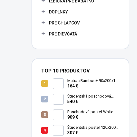
IZBIČKA PRE BÁBÄTKO
e
l
DOPLNKY
PRE CHLAPCOV
PRE DIEVČATÁ
TOP 10 PRODUKTOV
Matrac Bamboo+ 90x200x19
cm
164 €
Študentská poschodová
postel' 90x200 cm Mocha
540 €
Poschodová posteľ White
Studio pre 3 deti 90x200 cm s
909 €
úložným priestorom (schody)
Študentská posteľ 120x200
cm Black
307 €