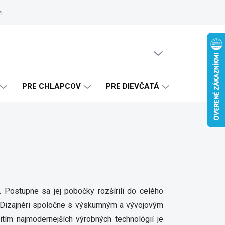
vrhy
Zákaznícke referencie
Doprava a platba
Blog
Ako 
PRÁZDNY KOŠÍK
NÁKUPNÝ
KOŠÍK
PRE CHLAPCOV
PRE DIEVČATÁ
. Postupne sa jej pobočky rozšírili do celého
h. Dizajnéri spoločne s výskumným a vývojovým
tím najmodernejších výrobných technológií je