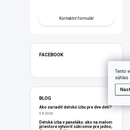
Obraťte se na nás.
Kontaktní formulář
FACEBOOK
Tento w
súhlas 
Nas
BLOG
Ako zariadiť detskú izbu pre dve deti?
6.8.2026
Detská izba v paneláku: ako na malom
priestore vytvoriť súkromie pre jedno,