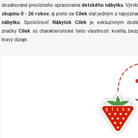
dosahované precízneho spracovania
detského nábytku
. Výro
skupinu 0 - 26 rokov
, aj preto sa
Cilek
stal jedným z najvýzn
nábytku
. Spoločnosť
Nábytok Cilek
je exkluzívnym dodáv
značky
Cilek
sú charakteristické tieto vlastnosti: kvalita, be
hravý dizajn.