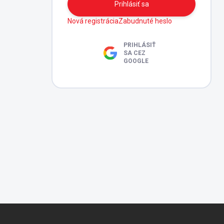
Prihlásiť sa
Nová registrácia
Zabudnuté heslo
PRIHLÁSIŤ
SA CEZ
GOOGLE
Z
á