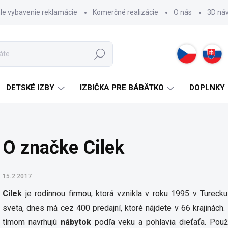
hle vybavenie reklamácie
Komerčné realizácie
O nás
3D ná
Hľadať
DETSKÉ IZBY
IZBIČKA PRE BÁBÄTKO
DOPLNKY
O značke Cilek
15.2.2017
Cilek
je rodinnou firmou, ktorá vznikla v roku 1995 v Turecku
sveta, dnes má cez 400 predajní, ktoré nájdete v 66 krajinác
tímom navrhujú
nábytok
podľa veku a pohlavia dieťaťa. Použi