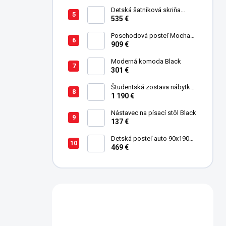
Detská šatníková skriňa
trojdverová Pirate
535 €
Poschodová posteľ Mocha
Studio pre 3 deti 90x200 cm s
909 €
úložným priestorom (schody)
Moderná komoda Black
301 €
Študentská zostava nábytku
Trio
1 190 €
Nástavec na písací stôl Black
137 €
Detská posteľ auto 90x190
cm Coupe Friend červená
469 €
Máte otázku?