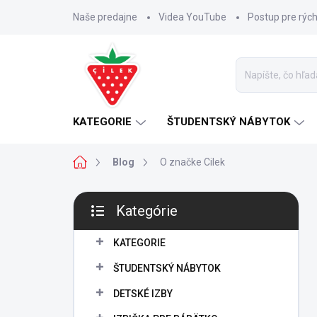
Prejsť
Naše predajne
Videa YouTube
Postup pre rýc
na
obsah
KATEGORIE
ŠTUDENTSKÝ NÁBYTOK
Domov
Blog
O značke Cilek
B
Kategórie
o
Preskočiť
č
kategórie
n
KATEGORIE
ý
ŠTUDENTSKÝ NÁBYTOK
p
a
DETSKÉ IZBY
n