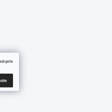
adrujete
asím