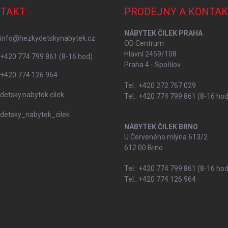
TAKT
PRODEJNY A KONTAK
NÁBYTEK ČILEK PRAHA
info
@
hezkydetskynabytek.cz
OD Centrum
Hlavní 2459/108
+420 774 799 861 (8-16 hod)
Praha 4 - Spořilov
+420 774 126 964
Tel.: +420 272 767 029
detsky.nabytok.cilek
Tel.: +420 774 799 861 (8-16 hod
detsky_nabytek_cilek
NÁBYTEK ČILEK BRNO
U Červeného mlýna 613/2
612 00 Brno
Tel.: +420 774 799 861 (8-16 hod
Tel.: +420 774 126 964