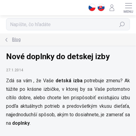
Prejsť
na
obsah
Hľadať
Blog
Nové doplnky do detskej izby
27.1.2014
Zdá sa vám , že Vaše
detská izba
potrebuje zmenu? Ak
túžite po krásne izbičke, v ktorej by sa Vaše potomstvo
cítilo dobre, alebo chcete len prispôsobiť existujúcu izbu
podľa aktuálnych potrieb a predovšetkým vkusu dieťaťa,
najjednoduchší spôsob, akým to dosiahnete, je zamerať sa
na
doplnky
.