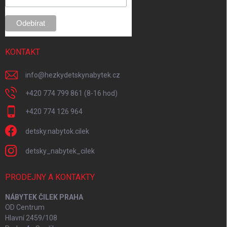
e
KONTAKT
info
@
hezkydetskynabytek.cz
+420 774 799 861 (8-16 hod)
+420 774 126 964
detsky.nabytok.cilek
detsky_nabytek_cilek
PRODEJNY A KONTAKTY
NÁBYTEK ČILEK PRAHA
OD Centrum
Hlavní 2459/108