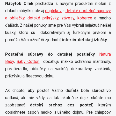
Nábytok Cílek
prichádza s novými produktmi nielen z
oblasti nábytku, ale aj
doplnkov
-
detské posteľné súpravy
a obliečky
,
detské prikrývky
,
závesy
,
koberce
a mnoho
ďalších. Z našej ponuky sme pre Vás vybrali najaktuálnejšej
kúsky, ktoré sú dekoratívnym aj funkčným prvkom a
pomôžu Vám oživiť či zjednotiť
interiér detskej izbičky
.
Posteľné súpravy do detskej postieľky
Natura
Baby
,
Baby Cotton
obsahujú mäkké ochranné mantinely,
prestieradlo, obliečky na vankúš,
dekoratívny
vankúšik
,
prikrývku a fleecovou deku.
Ak chcete, aby posteľ Vášho dieťaťa bola starostlivo
ustlaná, ale nie vždy sa tak skutočne deje, skúste mu
zaobstarať
detský prehoz cez posteľ
, ktorým
dosiahnete aspoň naoko slušného dojmu. Pre chlapcov