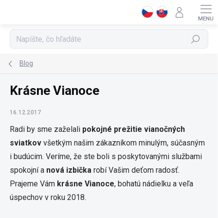
Prejsť
na
obsah
Hľadať
Blog
Krásne Vianoce
16.12.2017
Radi by sme zaželali
pokojné prežitie vianočných
sviatkov
všetkým našim zákazníkom minulým, súčasným
i budúcim. Veríme, že ste boli s poskytovanými službami
spokojní a
nová izbička
robí Vašim deťom radosť.
Prajeme Vám
krásne Vianoce
, bohatú nádielku a veľa
úspechov v roku 2018.