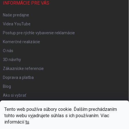
INFORMÁCIE PRE VÁS
Naše predajne
Videa YouTube
Postup pre rýchle vybavenie reklamácie
Komerčné realizácie
O nás
3D návrhy
Zákaznícke referencie
Doprava a platba
Blog
Ako si vybrať
Obchodné podmienky
Tento web používa súbory cookie. Ďalším prechádzaním
Certifikát kvality
tohto webu vyjadrujete súhlas s ich používaním. Viac
informácií
tu
.
Moja objednávka