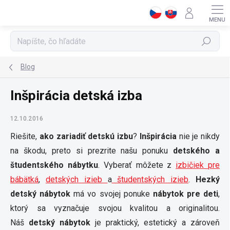
Prejsť
na
obsah
Hľadať
Blog
Inšpirácia detská izba
12.10.2016
Riešite,
ako zariadiť detskú izbu
?
Inšpirácia
nie je nikdy
na škodu, preto si prezrite našu ponuku
detského a
študentského nábytku
. Vyberať môžete z
izbičiek pre
bábätká
,
detských izieb
a
študentských izieb
.
Hezký
detský nábytok
má vo svojej ponuke
nábytok pre deti
,
ktorý sa vyznačuje svojou kvalitou a originalitou.
Náš
detský nábytok
je praktický, estetický a zároveň