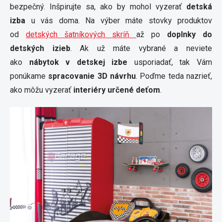
bezpečný. Inšpirujte sa, ako by mohol vyzerať
detská
izba
u vás doma. Na výber máte stovky produktov
od
detských šatníkových skríň
až po
doplnky do
detských izieb
. Ak už máte vybrané a neviete
ako
nábytok v detskej izbe
usporiadať, tak Vám
ponúkame
spracovanie 3D návrhu
. Poďme teda nazrieť,
ako môžu vyzerať
interiéry určené deťom
.