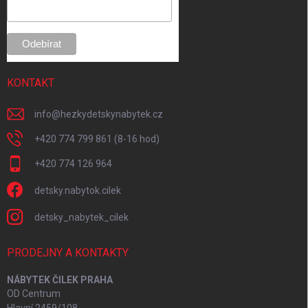
e
KONTAKT
info
@
hezkydetskynabytek.cz
+420 774 799 861 (8-16 hod)
+420 774 126 964
detsky.nabytok.cilek
detsky_nabytek_cilek
PRODEJNY A KONTAKTY
NÁBYTEK ČILEK PRAHA
OD Centrum
Hlavní 2459/108