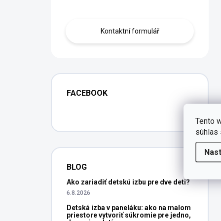
Obraťte se na nás.
Kontaktní formulář
FACEBOOK
Tento w
súhlas 
Nas
BLOG
Ako zariadiť detskú izbu pre dve deti?
6.8.2026
Detská izba v paneláku: ako na malom
priestore vytvoriť súkromie pre jedno,