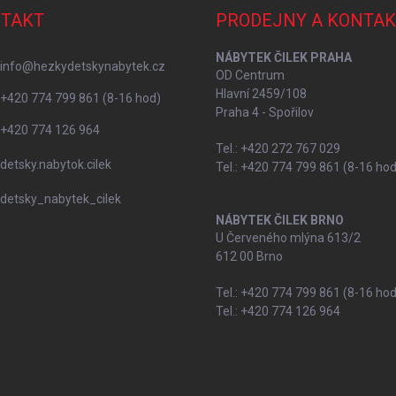
TAKT
PRODEJNY A KONTAK
NÁBYTEK ČILEK PRAHA
info
@
hezkydetskynabytek.cz
OD Centrum
Hlavní 2459/108
+420 774 799 861 (8-16 hod)
Praha 4 - Spořilov
+420 774 126 964
Tel.: +420 272 767 029
detsky.nabytok.cilek
Tel.: +420 774 799 861 (8-16 hod
detsky_nabytek_cilek
NÁBYTEK ČILEK BRNO
U Červeného mlýna 613/2
612 00 Brno
Tel.: +420 774 799 861 (8-16 hod
Tel.: +420 774 126 964