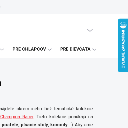
vrhy
Zákaznícke referencie
Doprava a platba
Blog
Ako 
PRÁZDNY KOŠÍK
NÁKUPNÝ
KOŠÍK
PRE CHLAPCOV
PRE DIEVČATÁ
a
ájdete okrem iného tiež tematické kolekcie
Champion Racer
. Tieto kolekcie ponúkajú na
 postele, písacie stoly, komody
...). Aby sme