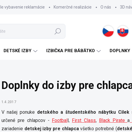
hle vybavenie reklamácie
Komerčné realizácie
O nás
3D ná
Hľadať
DETSKÉ IZBY
IZBIČKA PRE BÁBÄTKO
DOPLNKY
Doplnky do izby pre chlapc
1.4.2017
V našej ponuke
detského a študentského nábytku Cilek
n
určené pre chlapcov -
Footbal
l,
First Class
,
Black Pirate
a
zariadenie
detskej izby pre chlapca
všetko potrebné (
detské