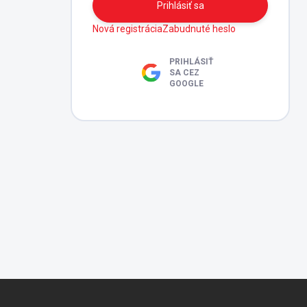
Prihlásiť sa
Nová registrácia
Zabudnuté heslo
PRIHLÁSIŤ
SA CEZ
GOOGLE
Z
á