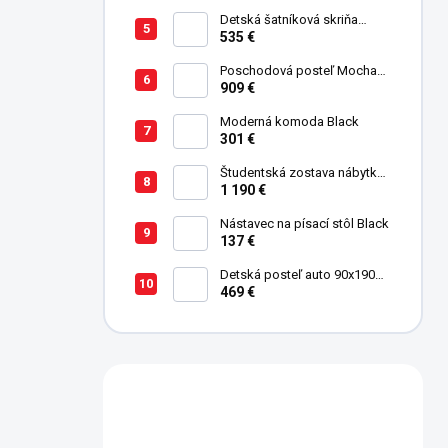
Detská šatníková skriňa
trojdverová Pirate
535 €
Poschodová posteľ Mocha
Studio pre 3 deti 90x200 cm s
909 €
úložným priestorom (schody)
Moderná komoda Black
301 €
Študentská zostava nábytku
Trio
1 190 €
Nástavec na písací stôl Black
137 €
Detská posteľ auto 90x190
cm Coupe Friend červená
469 €
Máte otázku?