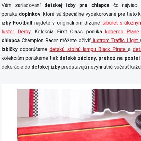
Vám zariaďovaní
detskej izby pre chlapca
čo najviac u
ponuku
doplnkov
, ktoré sú špeciálne vydekorované pre tieto 
izby Football
nájdete v originálnom dizajne
taburet s úložn
luster Derby
. Kolekcia First Class ponúka
koberec Plane
chlapca
Champion Racer môžete oživiť
lustrom Traffic Light
izbičky
odporúčame
detskú stolnú lampu Black Pirate
a
det
kolekciám ponúkame tiež
detské záclony
,
prehoz na posteľ
dekorácie do
detskej izby
predstavujú nevyhnutnú súčasť každé