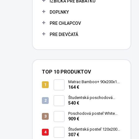
IZBIČKA PRE BÁBÄTKO
e
l
DOPLNKY
PRE CHLAPCOV
PRE DIEVČATÁ
TOP 10 PRODUKTOV
Matrac Bamboo+ 90x200x19
cm
164 €
Študentská poschodová
postel' 90x200 cm Mocha
540 €
Poschodová posteľ White
Studio pre 3 deti 90x200 cm s
909 €
úložným priestorom (schody)
Študentská posteľ 120x200
cm Black
307 €