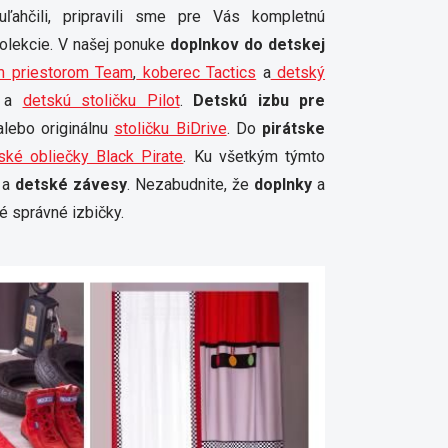
ľahčili, pripravili sme pre Vás kompletnú
kolekcie. V našej ponuke
doplnkov do detskej
ým priestorom Team
,
koberec Tactics
a
detský
a
detskú stoličku Pilot
.
Detskú izbu pre
alebo originálnu
stoličku BiDrive
. Do
pirátske
ské obliečky Black Pirate
. Ku všetkým týmto
a
detské závesy
. Nezabudnite, že
doplnky
a
 správné izbičky.