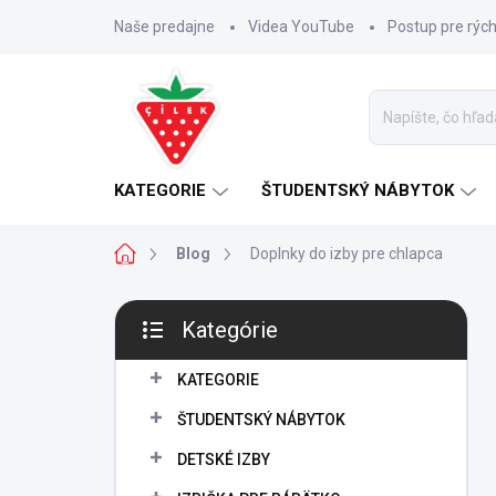
Prejsť
Naše predajne
Videa YouTube
Postup pre rýc
na
obsah
KATEGORIE
ŠTUDENTSKÝ NÁBYTOK
Domov
Blog
Doplnky do izby pre chlapca
B
Kategórie
o
Preskočiť
č
kategórie
n
KATEGORIE
ý
ŠTUDENTSKÝ NÁBYTOK
p
a
DETSKÉ IZBY
n