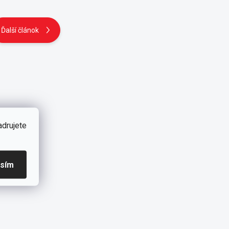
Ďalší článok
adrujete
asím