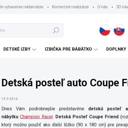
hle vybavenie reklamácie
Komerčné realizácie
O nás
3D ná
Hľadať
DETSKÉ IZBY
IZBIČKA PRE BÁBÄTKO
DOPLNKY
Detská posteľ auto Coupe F
19.9.2016
Dnes Vám podrobnejšie predstavíme
detskú posteľ a
nábytku
Champion Racer
.
Detská Posteľ Coupe Friend
(roz
ktorý možno použiť ako ďalší lôžko (90 x 180 cm) pre pres