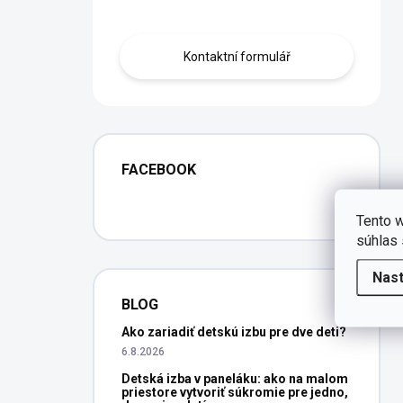
Obraťte se na nás.
Kontaktní formulář
FACEBOOK
Tento w
súhlas 
Nas
BLOG
Ako zariadiť detskú izbu pre dve deti?
6.8.2026
Detská izba v paneláku: ako na malom
priestore vytvoriť súkromie pre jedno,