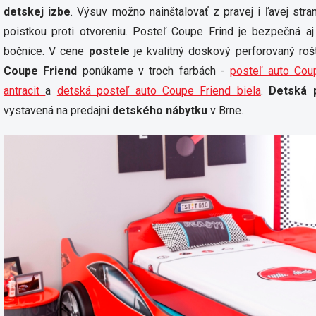
detskej izbe
. Výsuv možno nainštalovať z pravej i ľavej str
poistkou proti otvoreniu. Posteľ Coupe Frind je bezpečná 
bočnice. V cene
postele
je kvalitný doskový perforovaný r
Coupe Friend
ponúkame v troch farbách -
posteľ auto Cou
antracit
a
detská posteľ auto Coupe Friend biela
.
Detská 
vystavená na predajni
detského nábytku
v Brne.