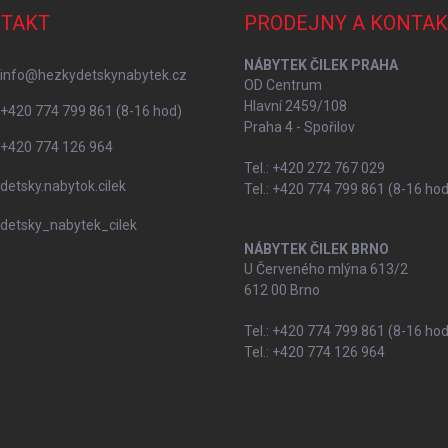
TAKT
PRODEJNY A KONTAK
NÁBYTEK ČILEK PRAHA
info
@
hezkydetskynabytek.cz
OD Centrum
Hlavní 2459/108
+420 774 799 861 (8-16 hod)
Praha 4 - Spořilov
+420 774 126 964
Tel.: +420 272 767 029
detsky.nabytok.cilek
Tel.: +420 774 799 861 (8-16 hod
detsky_nabytek_cilek
NÁBYTEK ČILEK BRNO
U Červeného mlýna 613/2
612 00 Brno
Tel.: +420 774 799 861 (8-16 hod
Tel.: +420 774 126 964