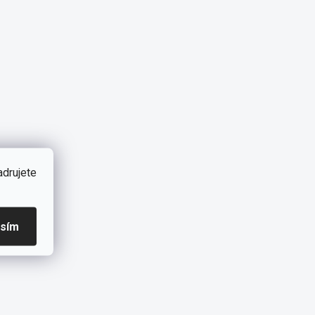
adrujete
asím