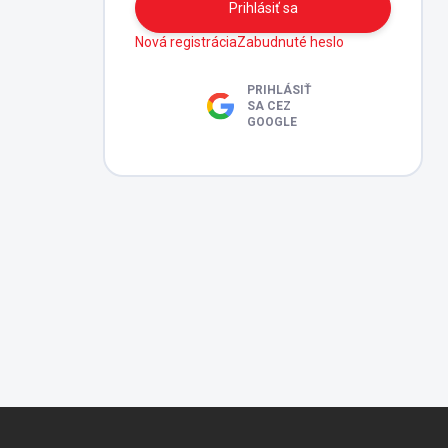
Prihlásiť sa
Nová registrácia
Zabudnuté heslo
PRIHLÁSIŤ
SA CEZ
GOOGLE
Z
á