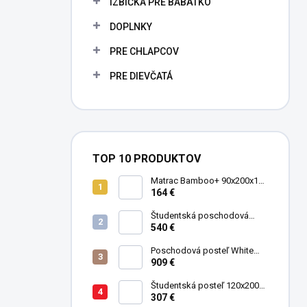
IZBIČKA PRE BÁBÄTKO
e
l
DOPLNKY
PRE CHLAPCOV
PRE DIEVČATÁ
TOP 10 PRODUKTOV
Matrac Bamboo+ 90x200x19
cm
164 €
Študentská poschodová
postel' 90x200 cm Mocha
540 €
Poschodová posteľ White
Studio pre 3 deti 90x200 cm s
909 €
úložným priestorom (schody)
Študentská posteľ 120x200
cm Black
307 €