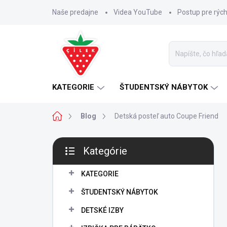
Prejsť
Naše predajne
Videa YouTube
Postup pre rýc
na
obsah
KATEGORIE
ŠTUDENTSKÝ NÁBYTOK
Domov
Blog
Detská posteľ auto Coupe Friend
B
Kategórie
o
Preskočiť
č
kategórie
n
KATEGORIE
ý
ŠTUDENTSKÝ NÁBYTOK
p
a
DETSKÉ IZBY
n