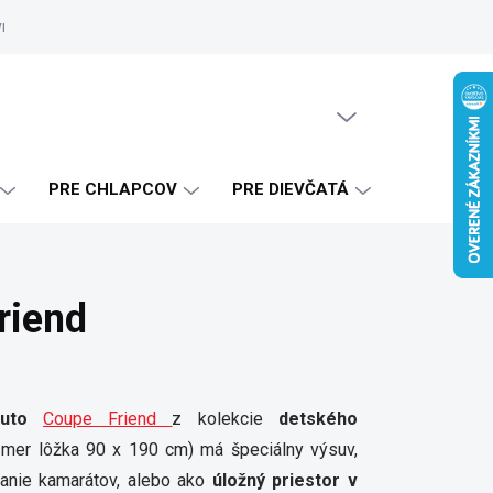
vrhy
Zákaznícke referencie
Doprava a platba
Blog
Ako 
PRÁZDNY KOŠÍK
NÁKUPNÝ
KOŠÍK
PRE CHLAPCOV
PRE DIEVČATÁ
riend
uto
Coupe Friend
z kolekcie
detského
mer lôžka 90 x 190 cm) má špeciálny výsuv,
panie kamarátov, alebo ako
úložný priestor v