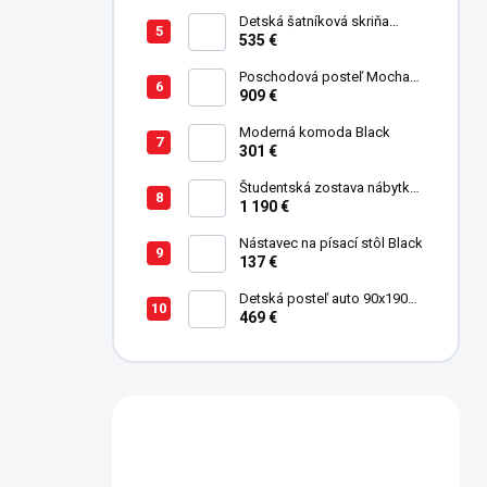
Detská šatníková skriňa
trojdverová Pirate
535 €
Poschodová posteľ Mocha
Studio pre 3 deti 90x200 cm s
909 €
úložným priestorom (schody)
Moderná komoda Black
301 €
Študentská zostava nábytku
Trio
1 190 €
Nástavec na písací stôl Black
137 €
Detská posteľ auto 90x190
cm Coupe Friend červená
469 €
Máte otázku?