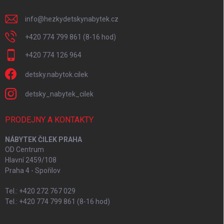
info
@
hezkydetskynabytek.cz
+420 774 799 861 (8-16 hod)
+420 774 126 964
detsky.nabytok.cilek
detsky_nabytek_cilek
PRODEJNY A KONTAKTY
NÁBYTEK ČILEK PRAHA
OD Centrum
Hlavní 2459/108
Praha 4 - Spořilov
Tel.: +420 272 767 029
Tel.: +420 774 799 861 (8-16 hod)