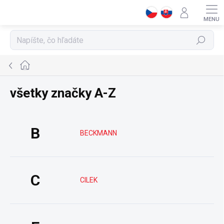
Prejsť
na
obsah
Hľadať
Domov
všetky značky A-Z
B
BECKMANN
C
CILEK