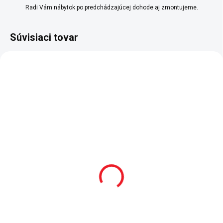
Radi Vám nábytok po predchádzajúcej dohode aj zmontujeme.
Súvisiaci tovar
SKLADOM
2 - 8 TÝŽDŇOV
Študentská knižnica
Študentský písací stôl
Trio
malý Trio
259 €
225 €
Do košíka
Do košíka
- knižnica do študentskej izby -
Písací stôl do malej izby pre