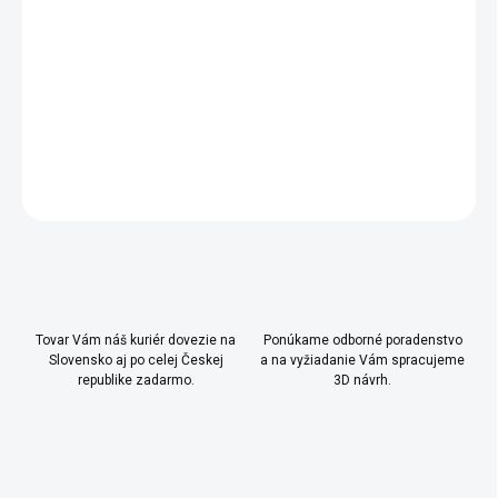
- vreckár, tabuľa na kriedy
- police rôznych rozmerov
DETAILNÉ INFORMÁCIE
OPÝTAŤ SA
Uložiť
Tovar Vám náš kuriér dovezie na
Ponúkame odborné poradenstvo
Slovensko aj po celej Českej
a na vyžiadanie Vám spracujeme
republike zadarmo.
3D návrh.