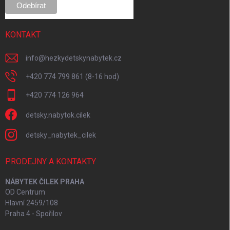
KONTAKT
info
@
hezkydetskynabytek.cz
+420 774 799 861 (8-16 hod)
+420 774 126 964
detsky.nabytok.cilek
detsky_nabytek_cilek
PRODEJNY A KONTAKTY
NÁBYTEK ČILEK PRAHA
OD Centrum
Hlavní 2459/108
Praha 4 - Spořilov