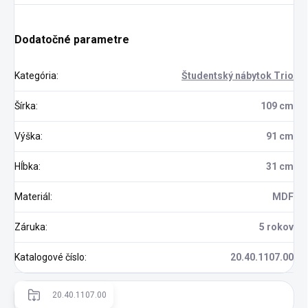
Dodatočné parametre
Kategória
:
Študentský nábytok Trio
Šírka
:
109 cm
Výška
:
91 cm
Hĺbka
:
31 cm
Materiál
:
MDF
Záruka
:
5 rokov
Katalogové číslo
:
20.40.1107.00
20.40.1107.00