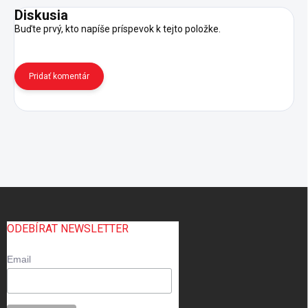
Diskusia
Buďte prvý, kto napíše príspevok k tejto položke.
Pridať komentár
Z
á
p
ODEBÍRAT NEWSLETTER
ä
t
Email
i
e