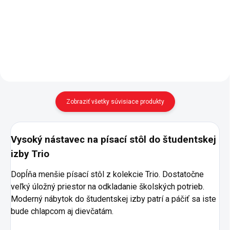
skrinka s dvierkami i otvorené
školáka aj študenta Trio - úložný
police
priestor - zásuvka, polička pod
pracovnou plochou - zapustený
ceruzkovník v doske stola - háčik
na zavesenie...
Zobraziť všetky súvisiace produkty
Vysoký nástavec na písací stôl do študentskej
izby Trio
Dopĺňa menšie písací stôl z kolekcie Trio. Dostatočne
veľký úložný priestor na odkladanie školských potrieb.
Moderný nábytok do študentskej izby patrí a páčiť sa iste
bude chlapcom aj dievčatám.