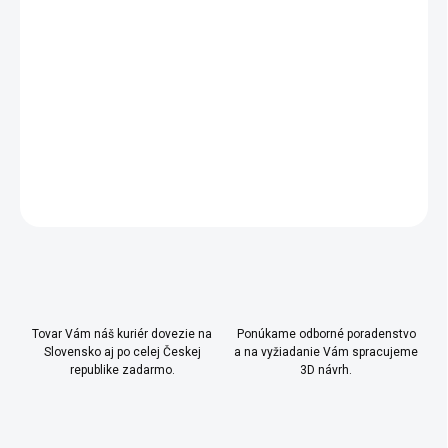
cena:
−
+
Pridať do košíka
Platnosť 2 roky od zakúpenia.
DETAILNÉ INFORMÁCIE
OPÝTAŤ SA
Uložiť
Tovar Vám náš kuriér dovezie na
Ponúkame odborné poradenstvo
Slovensko aj po celej Českej
a na vyžiadanie Vám spracujeme
republike zadarmo.
3D návrh.