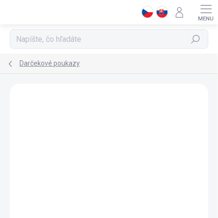
Prejsť
na
obsah
Hľadať
Darčekové poukazy