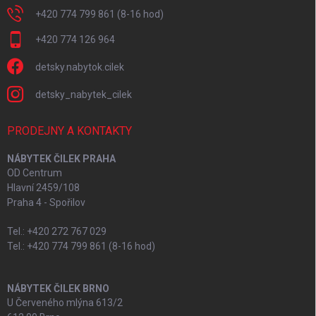
+420 774 799 861 (8-16 hod)
+420 774 126 964
detsky.nabytok.cilek
detsky_nabytek_cilek
PRODEJNY A KONTAKTY
NÁBYTEK ČILEK PRAHA
OD Centrum
Hlavní 2459/108
Praha 4 - Spořilov
Tel.: +420 272 767 029
Tel.: +420 774 799 861 (8-16 hod)
NÁBYTEK ČILEK BRNO
U Červeného mlýna 613/2