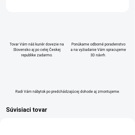
OPÝTAŤ SA
Uložiť
Tovar Vám náš kuriér dovezie na
Ponúkame odborné poradenstvo
Slovensko aj po celej Českej
a na vyžiadanie Vám spracujeme
republike zadarmo.
3D návrh.
Radi Vám nábytok po predchádzajúcej dohode aj zmontujeme.
Súvisiaci tovar