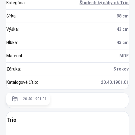
Kategória
:
Študentský nábytok Trio
Šírka
:
98 cm
Výška
:
43 cm
Hĺbka
:
43 cm
Materiál
:
MDF
Záruka
:
5 rokov
Katalogové číslo
:
20.40.1901.01
20.40.1901.01
Trio