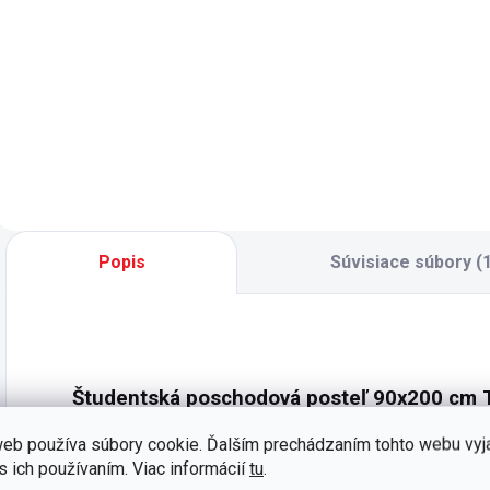
Do košíka
Kolekcia Trio je
svojím prevedením
- pružinové jadro
Z
naozaj nadčasová,
(taštičkové), PUR
p
ponúka k
pena s vyšším
T
posteliam tiež
odporom proti
p
bočnice pre
stlačeniu, vrstvy
2
menšie deti. -
bavlny a prírodných
z
bezpečná zábrana
vlákien -
r
proti pádu -
antialergická a
č
jednoduchá
antibakteriálna
v
Popis
Súvisiace súbory (1
inštalácia a
úprava poťahu
p
odinštalovanie...
- matrac...
p
Študentská poschodová posteľ 90x200 cm 
eb používa súbory cookie. Ďalším prechádzaním tohto webu vyj
Študentská poschodová posteľ Trio je nielen krásna, 
s ich používaním. Viac informácií
tu
.
pri hornej posteli 90x200 cm zaistia pokojný a bezpe