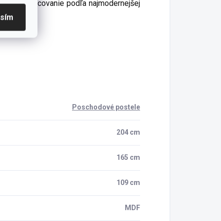
prava, spracovanie podľa najmodernejšej
asím
Poschodové postele
204 cm
165 cm
109 cm
MDF