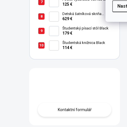
Pirate
125 €
Nas
Detská šatníková skriňa
trojdverová Champion Racer
629 €
Študentský písací stôl Black
179 €
Študentská knižnica Black
114 €
Máte otázku?
Obraťte se na nás.
Kontaktní formulář