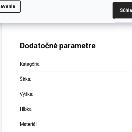
nášľapom ochráni pred úrazom. Špeciálna povrchová ú
tavenie
technológie v oblasti študentského nábytku.
Súhl
Dodatočné parametre
Kategória
:
Šírka
:
Výška
:
Hĺbka
:
Materiál
: