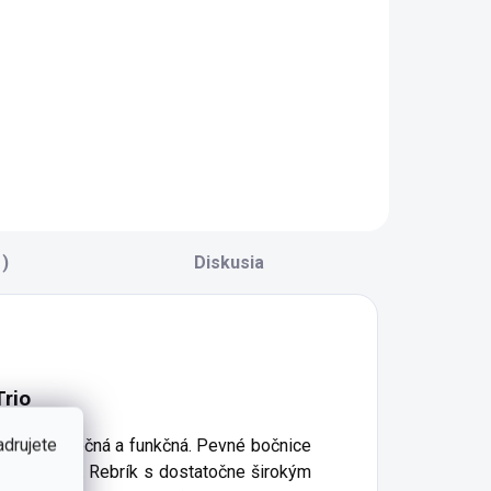
Do košíka
Do košíka
ásuvka pod
- LUXUSNÝ
oschodovú posteľ
MATRAC - PUR
rio - pod
pena s vyšším
oschodovú posteľ
odporom proti
0.40.1402.00 -
stlačeniu -
ásuvka je
priedušná - tkanina
ozdelená na tri
s prímesou
asti - dostatočne
bambusových
eľký úložný
vlákien (prispôsobí
)
Diskusia
riestor - kolieska
sa telesnej teplote)
re jednoduchú...
- antialergická a...
Trio
adrujete
ale aj bezpečná a funkčná. Pevné bočnice
čný spánok. Rebrík s dostatočne širokým