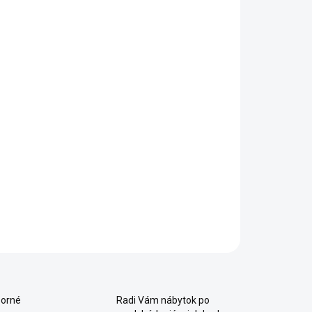
odná do menších interiérov
aktická polica je súčasťou postele
re pokojný spánok menších detí odporúčame
úpiť
zábranu proti pádu
Trio
bka samostatnej postele bez rebríka je 95 cm
odná aj ako
poschodová posteľ pre dospelých
AILNÉ INFORMÁCIE
OPÝTAŤ SA
Uložiť
orné
Radi Vám nábytok po