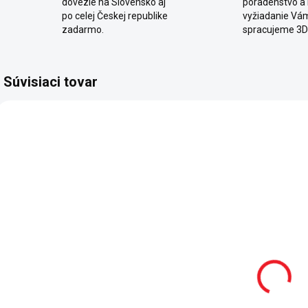
dovezie na Slovensko aj
poradenstvo a
po celej Českej republike
vyžiadanie Vá
zadarmo.
spracujeme 3D
Súvisiaci tovar
AKCIA
SKLADOM
SKLADOM
Matrac
Bočnica k
Bamboo+
posteli Trio
90x200x19 cm
p
39 €
164 €
Do košíka