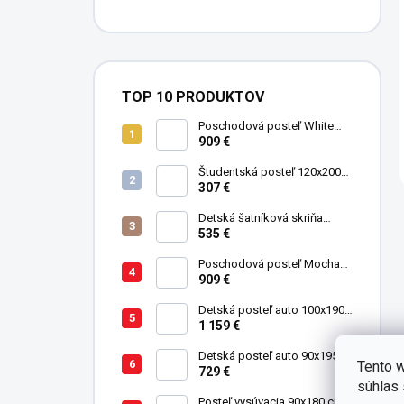
TOP 10 PRODUKTOV
Poschodová posteľ White
Studio pre 3 deti 90x200 cm s
909 €
úložným priestorom (schody)
Študentská posteľ 120x200
cm Black
307 €
Detská šatníková skriňa
trojdverová Pirate
535 €
Poschodová posteľ Mocha
Studio pre 3 deti 90x200 cm s
909 €
úložným priestorom (schody)
Detská posteľ auto 100x190
GTE červená
1 159 €
Detská posteľ auto 90x195
Tento w
cm BiTurbo červená
729 €
súhlas 
Posteľ vysúvacia 90x180 cm