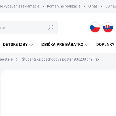
hle vybavenie reklamácie
Komerčné realizácie
O nás
3D ná
Hľadať
DETSKÉ IZBY
IZBIČKA PRE BÁBÄTKO
DOPLNKY
postele
Študentská poschodová postel' 90x200 cm Trio
ZNAČKA:
CILEK
54
Jedn
SK
cena