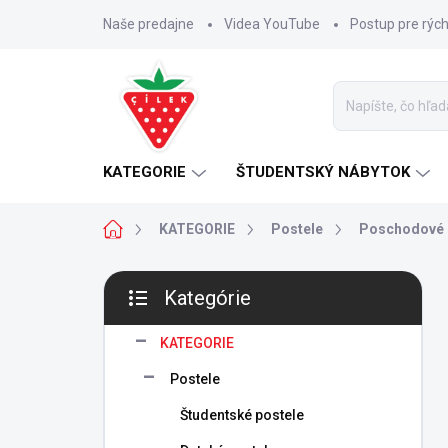
Prejsť
Naše predajne
Videa YouTube
Postup pre rýc
na
obsah
KATEGORIE
ŠTUDENTSKÝ NÁBYTOK
Domov
KATEGORIE
Postele
Poschodové 
B
Kategórie
o
Preskočiť
č
kategórie
n
KATEGORIE
ý
Postele
p
a
Študentské postele
n