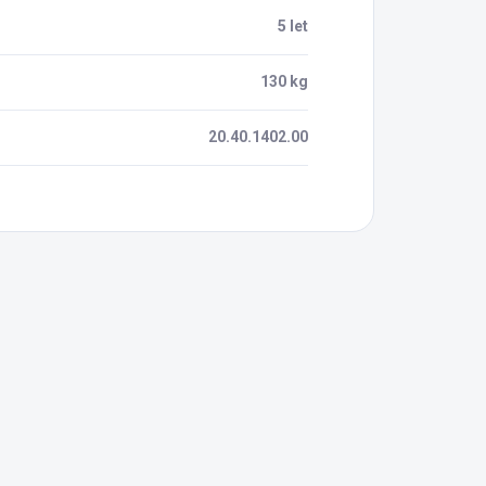
5 let
130 kg
20.40.1402.00