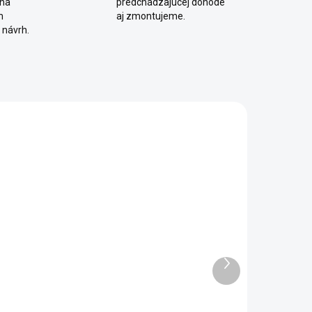
 na
predchádzajúcej dohode
m
aj zmontujeme.
 návrh.
SKLADOM
SKLADOM
Zásuvka pod
Matrac
poschodovú
Bamboo+
osteľ Trio
90x200x16 cm
Ďalší
produkt
135 €
140 €