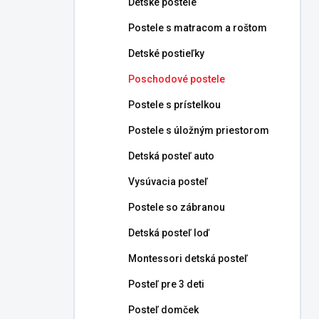
Detské postele
e
l
Postele s matracom a roštom
Detské postieľky
Poschodové postele
Postele s prístelkou
Postele s úložným priestorom
Detská posteľ auto
Vysúvacia posteľ
Postele so zábranou
Detská posteľ loď
Montessori detská posteľ
Posteľ pre 3 deti
Posteľ domček