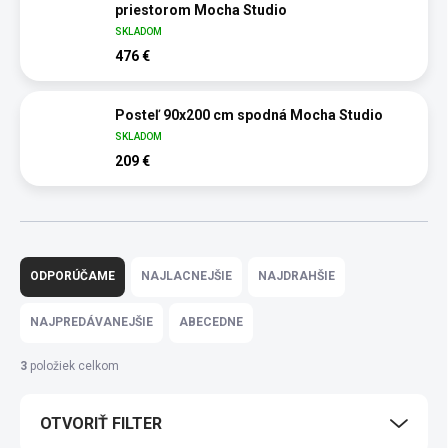
priestorom Mocha Studio
SKLADOM
476 €
Posteľ 90x200 cm spodná Mocha Studio
SKLADOM
209 €
R
a
ODPORÚČAME
NAJLACNEJŠIE
NAJDRAHŠIE
d
e
NAJPREDÁVANEJŠIE
ABECEDNE
n
i
3
položiek celkom
e
p
OTVORIŤ FILTER
r