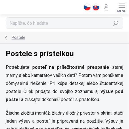
Prejsť
na
obsah
Hľadať
Postele
Postele s prístelkou
Potrebujete
posteľ na príležitostné prespanie
starej
mamy alebo kamarátov vašich detí? Potom vám ponúkame
dômyselné riešenie. Pri kúpe detskej alebo študentskej
postele Čilek pridajte do svojho zoznamu aj
výsuv pod
posteľ
a získajte dokonalú posteľ s prístelkou.
Žiadna zložitá montáž, žiadny úložný priestor v skrini, stačí
jeden výsuv a posteľ je pripravená na použitie. Výsuv je