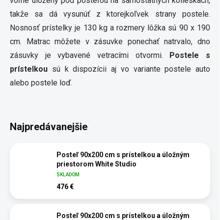
voľne uložený pod posteľou na samostatných kolieskach,
takže sa dá vysunúť z ktorejkoľvek strany postele.
Nosnosť prístelky je 130 kg a rozmery lôžka sú 90 x 190
cm. Matrac môžete v zásuvke ponechať natrvalo, dno
zásuvky je vybavené vetracími otvormi.
Postele s
prístelkou
sú k dispozícii aj vo variante postele auto
alebo postele loď.
Najpredávanejšie
Posteľ 90x200 cm s prístelkou a úložným
priestorom White Studio
SKLADOM
476 €
Posteľ 90x200 cm s prístelkou a úložným