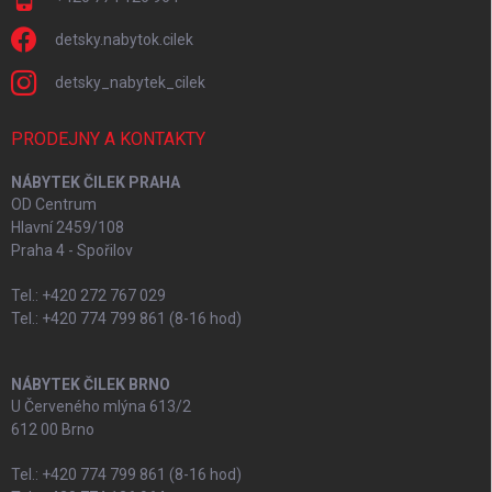
detsky.nabytok.cilek
detsky_nabytek_cilek
PRODEJNY A KONTAKTY
NÁBYTEK ČILEK PRAHA
OD Centrum
Hlavní 2459/108
Praha 4 - Spořilov
Tel.: +420 272 767 029
Tel.: +420 774 799 861 (8-16 hod)
NÁBYTEK ČILEK BRNO
U Červeného mlýna 613/2
612 00 Brno
Tel.: +420 774 799 861 (8-16 hod)