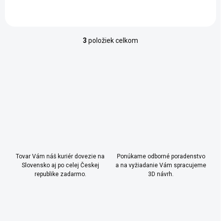
3
položiek celkom
O
v
l
á
d
a
c
i
e
p
r
v
k
Tovar Vám náš kuriér dovezie na
Ponúkame odborné poradenstvo
y
Slovensko aj po celej Českej
a na vyžiadanie Vám spracujeme
republike zadarmo.
v
3D návrh.
ý
p
i
s