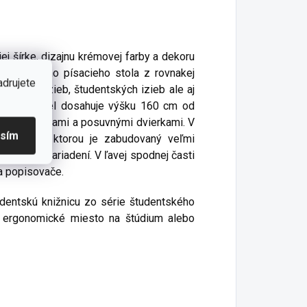
j šírke, dizajnu krémovej farby a dekoru
tudentského písacieho stola z rovnakej
adrujete
tských izieb, študentských izieb ale aj
stolom Lapel dosahuje výšku 160 cm od
ými priehradkami a posuvnými dvierkami. V
asím
lička, pod ktorou je zabudovaný veľmi
ronických zariadení. V ľavej spodnej časti
a popisovače.
dentskú knižnicu zo série študentského
 a ergonomické miesto na štúdium alebo