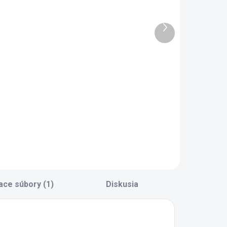
nižnica Lapel
skriňa
trojdverová
Ďalší
349 €
Lapel
produkt
919 €
Do košíka
Do košíka
oderná knižnica
o študentskej izby
Trojdverová
apel - praktické
šatníková skriňa z
lenenie - 2x
kolekcie Lapel -
ásuvka s
pneumatické brzdy
osnosťou 30 kg
pántov dverí pre
bezhlučné a
bezpečné
zatváranie dverí -
polica rôznych
ace súbory (1)
Diskusia
veľkostí + 3x
zásuvka (prvá
zásuvka...