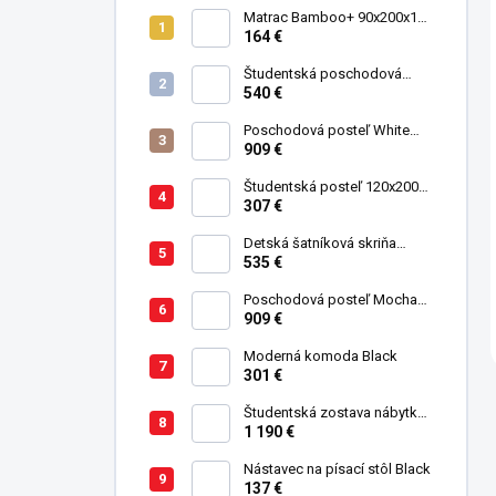
Matrac Bamboo+ 90x200x19
cm
164 €
Študentská poschodová
postel' 90x200 cm Mocha
540 €
Poschodová posteľ White
Studio pre 3 deti 90x200 cm s
909 €
úložným priestorom (schody)
Študentská posteľ 120x200
cm Black
307 €
Detská šatníková skriňa
trojdverová Pirate
535 €
Poschodová posteľ Mocha
Studio pre 3 deti 90x200 cm s
909 €
úložným priestorom (schody)
Moderná komoda Black
301 €
Študentská zostava nábytku
Trio
1 190 €
Nástavec na písací stôl Black
137 €