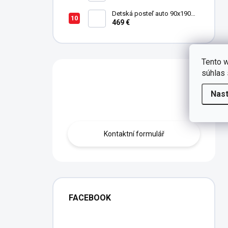
Detská posteľ auto 90x190
cm Coupe Friend červená
469 €
Tento w
súhlas 
Máte otázku?
Nas
Obraťte se na nás.
Kontaktní formulář
FACEBOOK