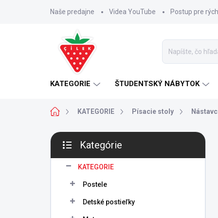
Prejsť
Naše predajne
Videa YouTube
Postup pre rýc
na
obsah
KATEGORIE
ŠTUDENTSKÝ NÁBYTOK
Domov
KATEGORIE
Písacie stoly
Nástavce
B
Kategórie
o
Preskočiť
č
kategórie
n
KATEGORIE
ý
Postele
p
a
Detské postieľky
n