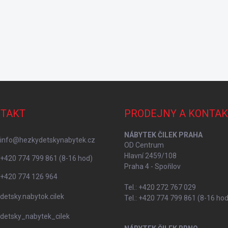
TAKT
PRODEJNY A KONTAK
NÁBYTEK ČILEK PRAHA
info
@
hezkydetskynabytek.cz
OD Centrum
Hlavní 2459/108
+420 774 799 861 (8-16 hod)
Praha 4 - Spořilov
+420 774 126 964
Tel.: +420 272 767 029
detsky.nabytok.cilek
Tel.: +420 774 799 861 (8-16 hod
detsky_nabytek_cilek