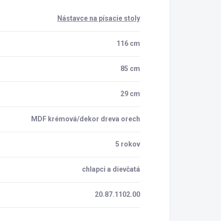
Nástavce na písacie stoly
116 cm
85 cm
29 cm
MDF krémová/dekor dreva orech
5 rokov
chlapci a dievčatá
20.87.1102.00