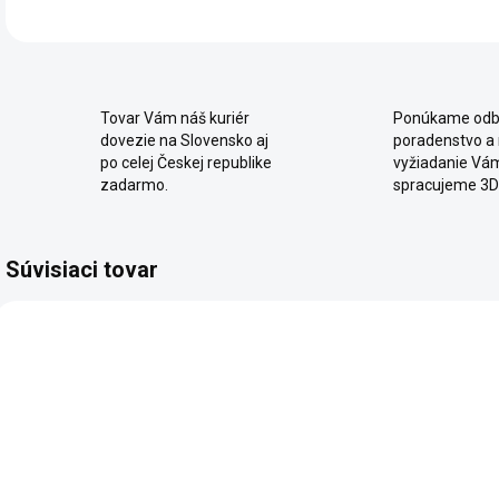
Tovar Vám náš kuriér
Ponúkame odb
dovezie na Slovensko aj
poradenstvo a
po celej Českej republike
vyžiadanie Vá
zadarmo.
spracujeme 3D
Súvisiaci tovar
2 - 8 TÝŽDŇOV
2 - 8 TÝŽDŇOV
Študentský
Študentská