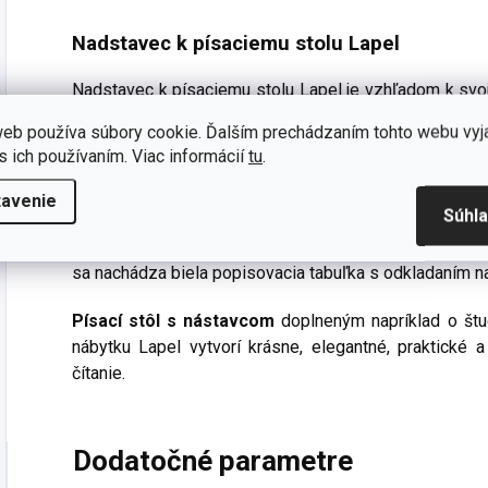
Nadstavec k písaciemu stolu Lapel
Nadstavec k písaciemu stolu Lapel je vzhľadom k svoje
orecha a konštrukcii určený výhradne na doplnenie š
eb používa súbory cookie. Ďalším prechádzaním tohto webu vyj
série. Tak ako
stôl Lapel
je určený predovšetkým do de
s ich používaním. Viac informácií
tu
.
napríklad pracovne dospelého. Spolu s pracovným 
podlahy. V hornej časti nadstavca je polica s niekoľk
tavenie
Súhl
pravej spodnej časti je umiestnená samostatná po
praktický vstup pre USB na pripojenie a nabíjanie elekt
sa nachádza biela popisovacia tabuľka s odkladaním n
Písací stôl s nástavcom
doplneným napríklad o štu
nábytku Lapel vytvorí krásne, elegantné, praktické
čítanie.
Dodatočné parametre