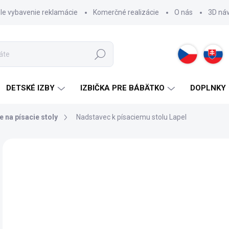
hle vybavenie reklamácie
Komerčné realizácie
O nás
3D ná
Hľadať
DETSKÉ IZBY
IZBIČKA PRE BÁBÄTKO
DOPLNKY
 na písacie stoly
Nadstavec k písaciemu stolu Lapel
ZNAČKA:
CILEK
23
Jedn
2 -
cena