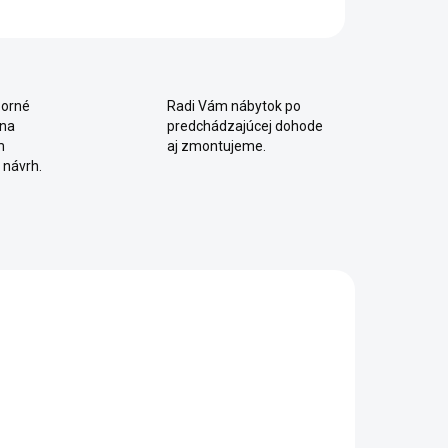
OPÝTAŤ SA
Uložiť
orné
Radi Vám nábytok po
 na
predchádzajúcej dohode
m
aj zmontujeme.
 návrh.
2 - 8 TÝŽDŇOV
2 - 8 TÝŽDŇOV
Študentská
Šatníková