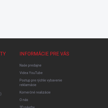
TY
INFORMÁCIE PRE VÁS
Naše predajne
Videa YouTube
Postup pre rýchle vybavenie
reklamácie
Komerčné realizácie
)
O nás
3D návrhy