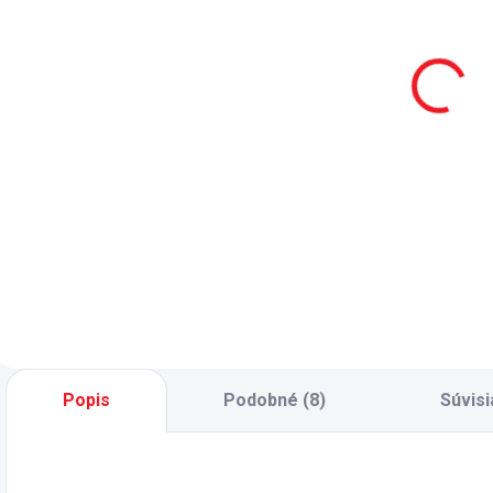
písací stôl
komoda Lapel
k
Lapel
339 €
299 €
Do košíka
Do košíka
Moderná komoda
M
do študentskej izby
d
Študentský písací
Lapel - tri
L
stôl Lapel -
priestranné
č
zásuvka pod
zásuvky s
z
pracovnou plochou
kvalitným tlmeným
n
- rozdelená dvoma
pojazdom - horná
prepážkami + 1x
zásuvka prakticky
organizér - tlmený
rozdelená -
doraz zásuvky -
nosnosť zásuviek
háčik na zavesenie
Popis
Podobné (8)
Súvisi
30 kg
aktovky - pracovná
doska...