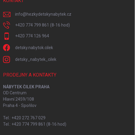
KONTAKT
info
@
hezkydetskynabytek.cz
+420 774 799 861 (8-16 hod)
+420 774 126 964
detsky.nabytok.cilek
detsky_nabytek_cilek
PRODEJNY A KONTAKTY
NÁBYTEK ČILEK PRAHA
OD Centrum
Hlavní 2459/108
Praha 4 - Spořilov
Tel.: +420 272 767 029
Tel.: +420 774 799 861 (8-16 hod)