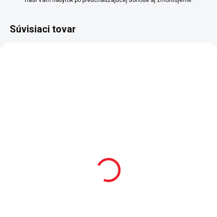
Radi Vám nábytok po predchádzajúcej dohode aj zmontujeme.
Súvisiaci tovar
TIP
VÝPREDAJ
SKLADOM
SKLADOM
Komoda Romantic
Detská posteľ 100x200
cm Romantic
447 €
423 €
Do košíka
Do košíka
Komoda zo série Romantic je
navrhnutá s ohľadom na cieľovú
Študentská posteľ Romantic
skupinu užívateľov - teda pre
perfektne poslúži k odpočinku