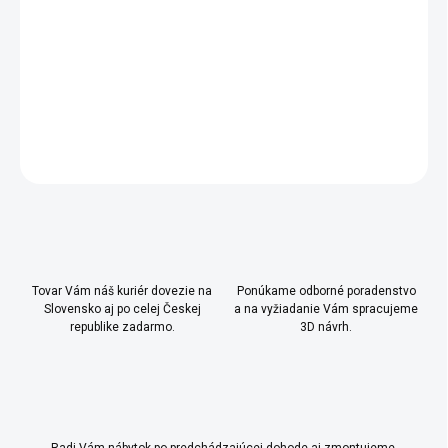
zelenej farbe
- odporúčame maximálne 13 wattové alebo energeticky
úsporné žiarovky.
DETAILNÉ INFORMÁCIE
OPÝTAŤ SA
Uložiť
Tovar Vám náš kuriér dovezie na
Ponúkame odborné poradenstvo
Slovensko aj po celej Českej
a na vyžiadanie Vám spracujeme
republike zadarmo.
3D návrh.