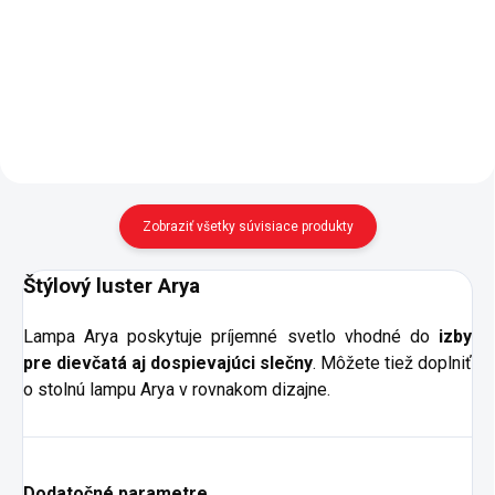
slečny a mladé dámy. - členenie
ako malým princeznám, tak i
komody: štyri zásuvky, prvá
dospievajúcim slečnám. - v cene
zásuvka je vnútri rozdelená...
postele je kvalitný perforovaný
doskový rošt na...
Zobraziť všetky súvisiace produkty
Štýlový
luster
Arya
Lampa Arya poskytuje príjemné svetlo vhodné do
izby
pre dievčatá aj dospievajúci slečny
. Môžete tiež doplniť
o stolnú lampu Arya v rovnakom dizajne.
Dodatočné parametre