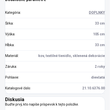
Kategória
:
DOPLNKY
Šírka
:
33 cm
Výška
:
105 cm
Hĺbka
:
33 cm
Materiál
:
kov, textilné tienidlo, sklenená dekorácie
Záruka
:
2 roky
Pohlavie
:
dievčatá
Katalogové číslo
:
21.10.6376.00
Diskusia
Buďte prvý, kto napíše príspevok k tejto položke.