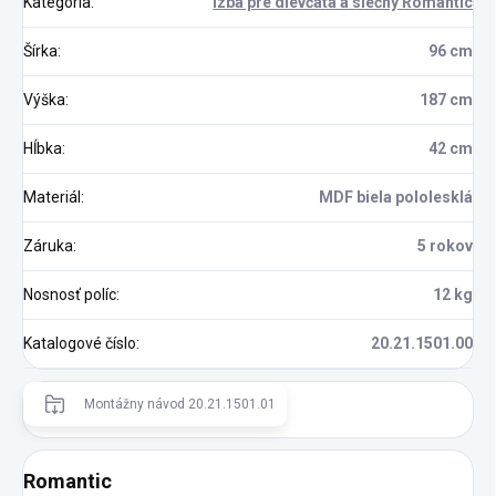
Kategória
:
Izba pre dievčatá a slečny Romantic
Šírka
:
96 cm
Výška
:
187 cm
Hĺbka
:
42 cm
Materiál
:
MDF biela pololesklá
Záruka
:
5 rokov
Nosnosť políc
:
12 kg
Katalogové číslo
:
20.21.1501.00
Montážny návod 20.21.1501.01
Romantic