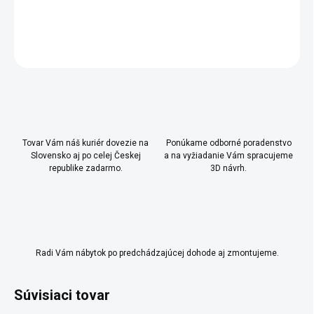
DETAILNÉ INFORMÁCIE
OPÝTAŤ SA
Uložiť
Tovar Vám náš kuriér dovezie na
Ponúkame odborné poradenstvo
Slovensko aj po celej Českej
a na vyžiadanie Vám spracujeme
republike zadarmo.
3D návrh.
Radi Vám nábytok po predchádzajúcej dohode aj zmontujeme.
Súvisiaci tovar