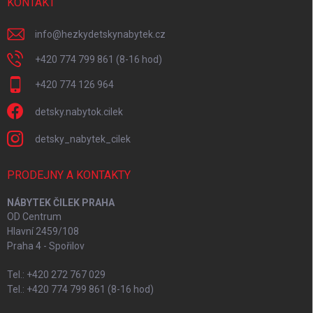
KONTAKT
info
@
hezkydetskynabytek.cz
+420 774 799 861 (8-16 hod)
+420 774 126 964
detsky.nabytok.cilek
detsky_nabytek_cilek
PRODEJNY A KONTAKTY
NÁBYTEK ČILEK PRAHA
OD Centrum
Hlavní 2459/108
Praha 4 - Spořilov
Tel.: +420 272 767 029
Tel.: +420 774 799 861 (8-16 hod)