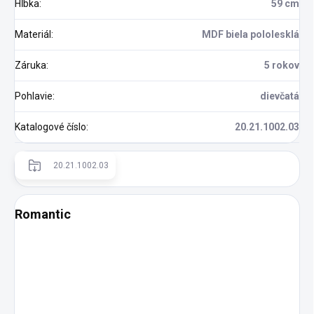
Hĺbka
:
59 cm
Materiál
:
MDF biela pololesklá
Záruka
:
5 rokov
Pohlavie
:
dievčatá
Katalogové číslo
:
20.21.1002.03
20.21.1002.03
Romantic