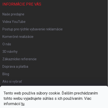
INFORMÁCIE PRE VÁS
Naše predajne
Videa YouTube
Postup pre rýchle vybavenie reklamácie
Komerčné realizácie
O nás
3D návrhy
Zákaznícke referencie
Doprava a platba
Blog
Ako si vybrať
Obchodné podmienky
Tento web používa súbory cookie. Ďalším prechádzaním
Certifikát kvality
tohto webu vyjadrujete súhlas s ich používaním. Viac
informácií
tu
.
Moja objednávka