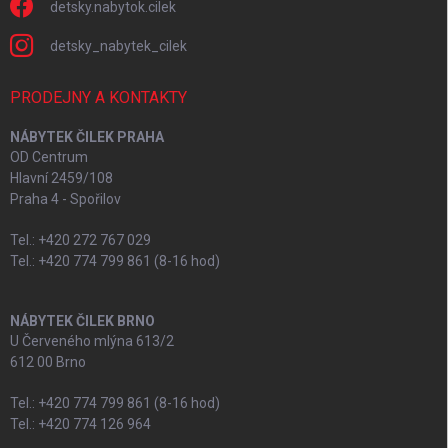
detsky.nabytok.cilek
detsky_nabytek_cilek
PRODEJNY A KONTAKTY
NÁBYTEK ČILEK PRAHA
OD Centrum
Hlavní 2459/108
Praha 4 - Spořilov
Tel.: +420 272 767 029
Tel.: +420 774 799 861 (8-16 hod)
NÁBYTEK ČILEK BRNO
U Červeného mlýna 613/2
612 00 Brno
Tel.: +420 774 799 861 (8-16 hod)
Tel.: +420 774 126 964