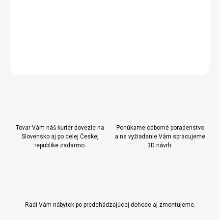
DETAILNÉ INFORMÁCIE
OPÝTAŤ SA
Uložiť
Tovar Vám náš kuriér dovezie na
Ponúkame odborné poradenstvo
Slovensko aj po celej Českej
a na vyžiadanie Vám spracujeme
republike zadarmo.
3D návrh.
Radi Vám nábytok po predchádzajúcej dohode aj zmontujeme.