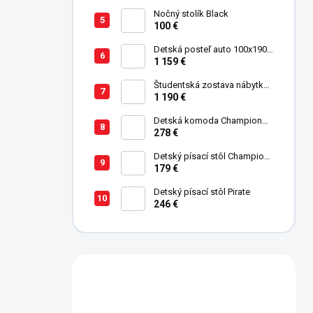
Nočný stolík Black
100 €
Detská posteľ auto 100x190
cm GTE čierna
1 159 €
Študentská zostava nábytku
Trio
1 190 €
Detská komoda Champion
Racer
278 €
Detský písací stôl Champion
Racer
179 €
Detský písací stôl Pirate
246 €
Máte otázku?