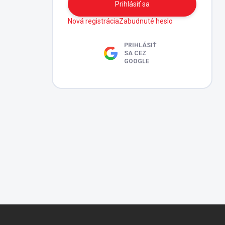
Prihlásiť sa
Nová registrácia
Zabudnuté heslo
PRIHLÁSIŤ
SA CEZ
GOOGLE
Z
á