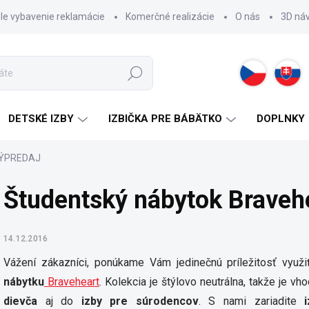
hle vybavenie reklamácie
Komerčné realizácie
O nás
3D ná
Hľadať
DETSKÉ IZBY
IZBIČKA PRE BÁBÄTKO
DOPLNKY
 VÝPREDAJ
Študentský nábytok Brave
14.12.2016
Vážení zákazníci, ponúkame Vám jedinečnú príležitosť vyu
nábytku
Braveheart
. Kolekcia je štýlovo neutrálna, takže je v
dievča
aj do
izby pre súrodencov
. S nami zariadite
i