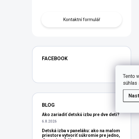
Obraťte se na nás.
Kontaktní formulář
FACEBOOK
Tento w
súhlas 
Nas
BLOG
Ako zariadiť detskú izbu pre dve deti?
6.8.2026
Detská izba v paneláku: ako na malom
priestore vytvoriť súkromie pre jedno,