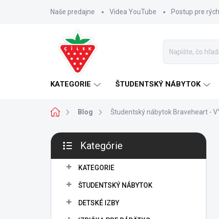
Prejsť
Naše predajne
Videa YouTube
Postup pre rýc
na
obsah
KATEGORIE
ŠTUDENTSKÝ NÁBYTOK
Domov
Blog
Študentský nábytok Braveheart -
B
Kategórie
o
Preskočiť
č
kategórie
n
KATEGORIE
ý
ŠTUDENTSKÝ NÁBYTOK
p
a
DETSKÉ IZBY
n