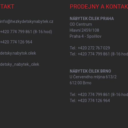
TAKT
PRODEJNY A KONTAK
NÁBYTEK ČILEK PRAHA
info
@
hezkydetskynabytek.cz
OD Centrum
Hlavní 2459/108
+420 774 799 861 (8-16 hod)
Praha 4 - Spořilov
+420 774 126 964
Tel.: +420 272 767 029
detsky.nabytok.cilek
Tel.: +420 774 799 861 (8-16 hod
detsky_nabytek_cilek
NÁBYTEK ČILEK BRNO
U Červeného mlýna 613/2
612 00 Brno
Tel.: +420 774 799 861 (8-16 hod
Tel.: +420 774 126 964