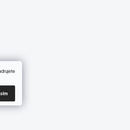
adrujete
asím