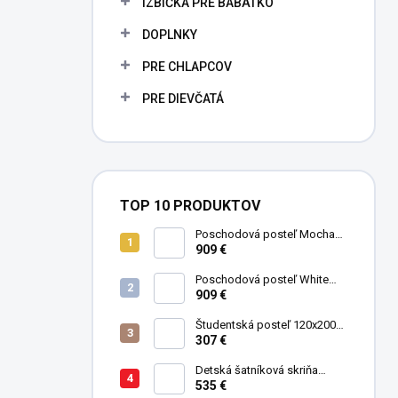
IZBIČKA PRE BÁBÄTKO
e
l
DOPLNKY
PRE CHLAPCOV
PRE DIEVČATÁ
TOP 10 PRODUKTOV
Poschodová posteľ Mocha
Studio pre 3 deti 90x200 cm s
909 €
úložným priestorom (schody)
Poschodová posteľ White
Studio pre 3 deti 90x200 cm s
909 €
úložným priestorom (schody)
Študentská posteľ 120x200
cm Black
307 €
Detská šatníková skriňa
trojdverová Pirate
535 €