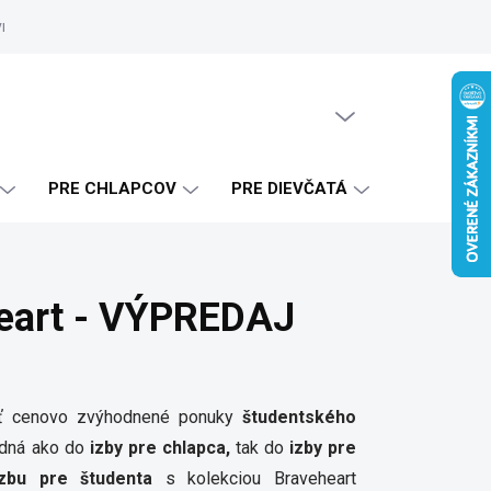
vrhy
Zákaznícke referencie
Doprava a platba
Blog
Ako 
PRÁZDNY KOŠÍK
NÁKUPNÝ
KOŠÍK
PRE CHLAPCOV
PRE DIEVČATÁ
heart - VÝPREDAJ
žiť cenovo zvýhodnené ponuky
študentského
hodná ako do
izby pre chlapca,
tak do
izby pre
zbu pre študenta
s kolekciou Braveheart