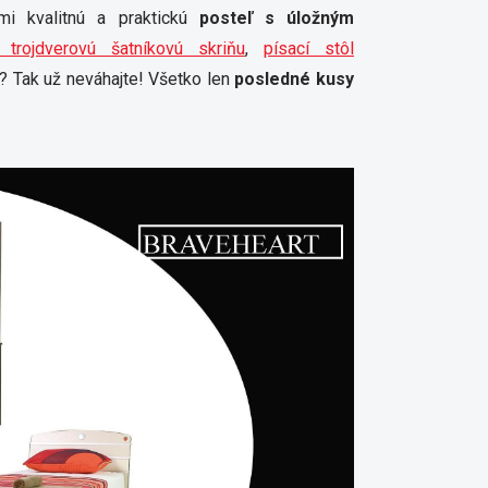
mi kvalitnú a praktickú
posteľ s úložným
trojdverovú šatníkovú skriňu
,
písací stôl
? Tak už neváhajte! Všetko len
posledné kusy