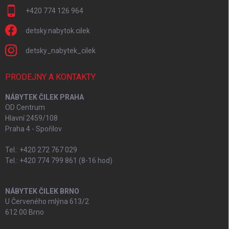
+420 774 126 964
detsky.nabytok.cilek
detsky_nabytek_cilek
PRODEJNY A KONTAKTY
NÁBYTEK ČILEK PRAHA
OD Centrum
Hlavní 2459/108
Praha 4 - Spořilov
Tel.: +420 272 767 029
Tel.: +420 774 799 861 (8-16 hod)
NÁBYTEK ČILEK BRNO
U Červeného mlýna 613/2
612 00 Brno