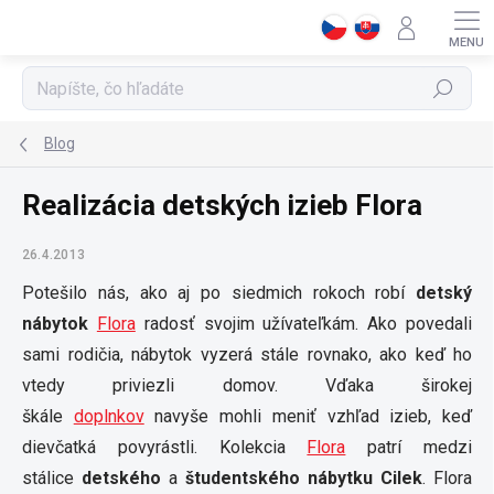
Prejsť
na
obsah
Hľadať
Blog
Realizácia detských izieb Flora
26.4.2013
Potešilo nás, ako aj po siedmich rokoch robí
detský
nábytok
Flora
radosť svojim užívateľkám. Ako povedali
sami rodičia, nábytok vyzerá stále rovnako, ako keď ho
vtedy priviezli domov. Vďaka širokej
škále
doplnkov
navyše mohli meniť vzhľad izieb, keď
dievčatká povyrástli. Kolekcia
Flora
patrí medzi
stálice
detského
a
študentského nábytku Cilek
. Flora