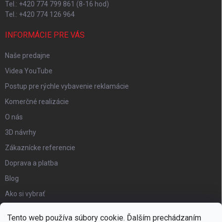
Tel.: +420 774 799 861 (8-16 hod)
Tel.: +420 774 126 964
INFORMÁCIE PRE VÁS
Naše predajne
Videa YouTube
Postup pre rýchle vybavenie reklamácie
Komerčné realizácie
O nás
3D návrhy
Zákaznícke referencie
Doprava a platba
Blog
Ako si vybrať
Obchodné podmienky
Tento web používa súbory cookie. Ďalším prechádzaním