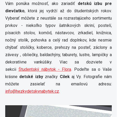
Vám ponúka možnosť, ako zariadiť
detskú izbu pre
dievčatko
, ktorá jej vydrží až do študentských rokov.
Vyberať môžete z neustále sa rozrastajúceho sortimentu
prvkov - niekoľko typov šatníkových skriní, postelí,
písacích stolov, komôd, nástavcov, zrkadiel, knižnica,
nočný stolík, pohovka a celý rad doplnkov, kde nesmie
chýbať stoličky, koberce, prehozy na posteľ, záclony a
závesy , obliečky, baldachýny, taburety, lustre, lampičky a
dekoratívne vankúšiky. Viac sa dozviete v
sekcii
Študentský nábytok - Flora
. Podeľte sa o Vaše
krásne
detské izby
značky
Cilek
aj Vy. Fotografie nám
môžete zasielať na emailovú adresu:
info@hezkydetskynabytek.cz
.