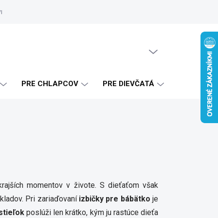
vrhy
Zákaznícke referencie
Doprava a platba
Blog
Ako 
PRÁZDNY KOŠÍK
NÁKUPNÝ
KOŠÍK
PRE CHLAPCOV
PRE DIEVČATÁ
krajších momentov v živote. S dieťaťom však
ákladov. Pri zariaďovaní
izbičky pre bábätko
je
stieľok
poslúži len krátko, kým ju rastúce dieťa