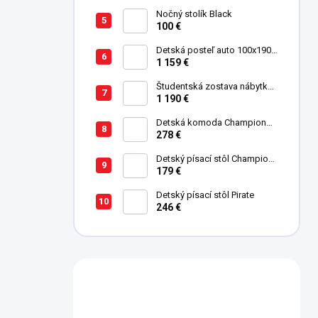
Nočný stolík Black
100 €
Detská posteľ auto 100x190
cm GTE čierna
1 159 €
Študentská zostava nábytku
Trio
1 190 €
Detská komoda Champion
Racer
278 €
Detský písací stôl Champion
Racer
179 €
Detský písací stôl Pirate
246 €
Máte otázku?