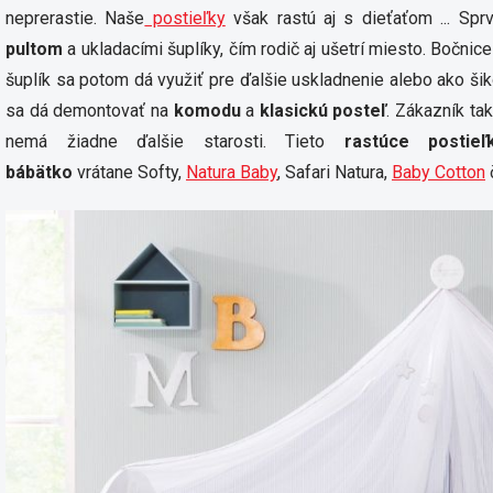
neprerastie. Naše
postieľky
však rastú aj s dieťaťom ... Sp
pultom
a ukladacími šuplíky, čím rodič aj ušetrí miesto. Bočni
šuplík sa potom dá využiť pre ďalšie uskladnenie alebo ako šik
sa dá demontovať na
komodu
a
klasickú posteľ
. Zákazník ta
nemá žiadne ďalšie starosti. Tieto
rastúce postieľ
bábätko
vrátane Softy,
Natura Baby
, Safari Natura,
Baby Cotton