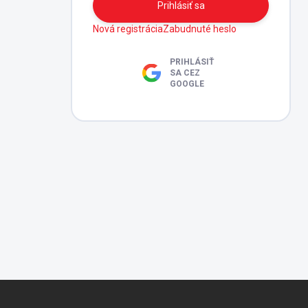
Prihlásiť sa
Nová registrácia
Zabudnuté heslo
PRIHLÁSIŤ
SA CEZ
GOOGLE
Z
á