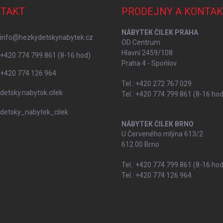
TAKT
PRODEJNY A KONTAK
NÁBYTEK ČILEK PRAHA
info
@
hezkydetskynabytek.cz
OD Centrum
Hlavní 2459/108
+420 774 799 861 (8-16 hod)
Praha 4 - Spořilov
+420 774 126 964
Tel.: +420 272 767 029
detsky.nabytok.cilek
Tel.: +420 774 799 861 (8-16 hod
detsky_nabytek_cilek
NÁBYTEK ČILEK BRNO
U Červeného mlýna 613/2
612 00 Brno
Tel.: +420 774 799 861 (8-16 hod
Tel.: +420 774 126 964