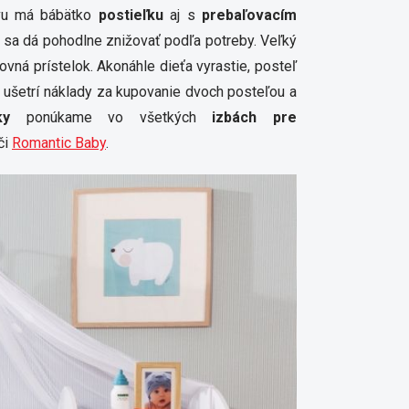
rvu má bábätko
postieľku
aj s
prebaľovacím
ce sa dá pohodlne znižovať podľa potreby. Veľký
ovná prístelok. Akonáhle dieťa vyrastie, posteľ
k ušetrí náklady za kupovanie dvoch posteľou a
ky
ponúkame vo všetkých
izbách pre
či
Romantic Baby
.