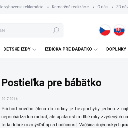
hle vybavenie reklamácie
Komerčné realizácie
O nás
3D ná
Hľadať
DETSKÉ IZBY
IZBIČKA PRE BÁBÄTKO
DOPLNKY
Postieľka pre bábätko
20.7.2016
Príchod nového člena do rodiny je bezpochyby jednou z naj
neprichádza len radosť, ale aj starosti a dlhé roky zvýšených n
teda dobré rozmýšľať aj na budúcnosť. Väčšina dojčenských
po