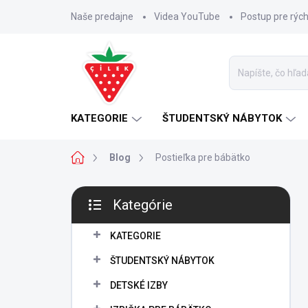
Prejsť
Naše predajne
Videa YouTube
Postup pre rýc
na
obsah
KATEGORIE
ŠTUDENTSKÝ NÁBYTOK
Domov
Blog
Postieľka pre bábätko
B
Kategórie
o
Preskočiť
č
kategórie
n
KATEGORIE
ý
ŠTUDENTSKÝ NÁBYTOK
p
a
DETSKÉ IZBY
n