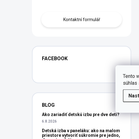
Obraťte se na nás.
Kontaktní formulář
FACEBOOK
Tento w
súhlas 
Nas
BLOG
Ako zariadiť detskú izbu pre dve deti?
6.8.2026
Detská izba v paneláku: ako na malom
priestore vytvoriť súkromie pre jedno,