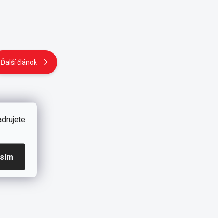
Ďalší článok
adrujete
asím