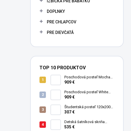
IZBIČKA PRE BÁBÄTKO
e
l
DOPLNKY
PRE CHLAPCOV
PRE DIEVČATÁ
TOP 10 PRODUKTOV
Poschodová posteľ Mocha
Studio pre 3 deti 90x200 cm s
909 €
úložným priestorom (schody)
Poschodová posteľ White
Studio pre 3 deti 90x200 cm s
909 €
úložným priestorom (schody)
Študentská posteľ 120x200
cm Black
307 €
Detská šatníková skriňa
trojdverová Pirate
535 €