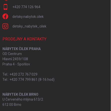
+420 774 126 964
detsky.nabytok.cilek
detsky_nabytek_cilek
PRODEJNY A KONTAKTY
NÁBYTEK ČILEK PRAHA
OD Centrum
Hlavní 2459/108
Praha 4 - Spořilov
Tel.: +420 272 767 029
Tel.: +420 774 799 861 (8-16 hod)
NÁBYTEK ČILEK BRNO
U Červeného mlýna 613/2
612 00 Brno