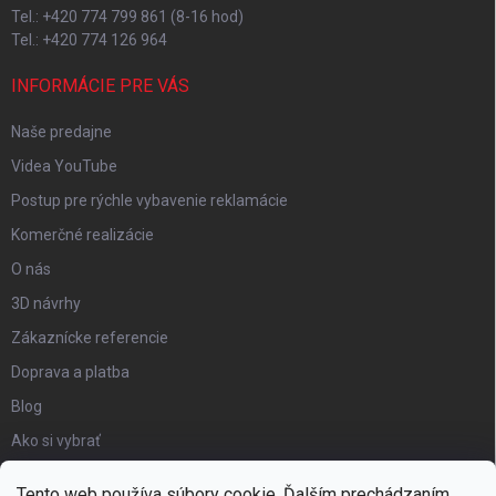
Tel.: +420 774 799 861 (8-16 hod)
Tel.: +420 774 126 964
INFORMÁCIE PRE VÁS
Naše predajne
Videa YouTube
Postup pre rýchle vybavenie reklamácie
Komerčné realizácie
O nás
3D návrhy
Zákaznícke referencie
Doprava a platba
Blog
Ako si vybrať
Obchodné podmienky
Tento web používa súbory cookie. Ďalším prechádzaním