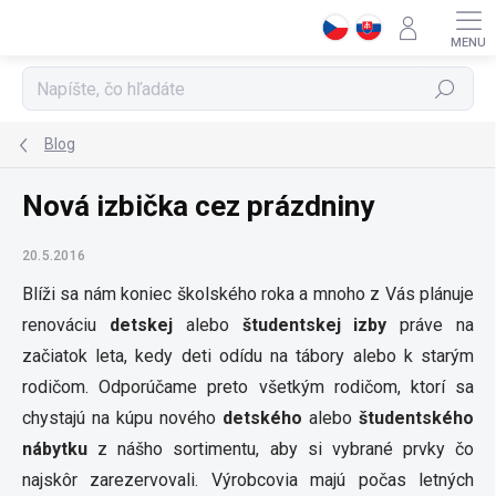
Prejsť
na
obsah
Hľadať
Blog
Nová izbička cez prázdniny
20.5.2016
Blíži sa nám koniec školského roka a mnoho z Vás plánuje
renováciu
detskej
alebo
študentskej izby
práve na
začiatok leta, kedy deti odídu na tábory alebo k starým
rodičom. Odporúčame preto všetkým rodičom, ktorí sa
chystajú na kúpu nového
detského
alebo
študentského
nábytku
z nášho sortimentu, aby si vybrané prvky čo
najskôr zarezervovali. Výrobcovia majú počas letných