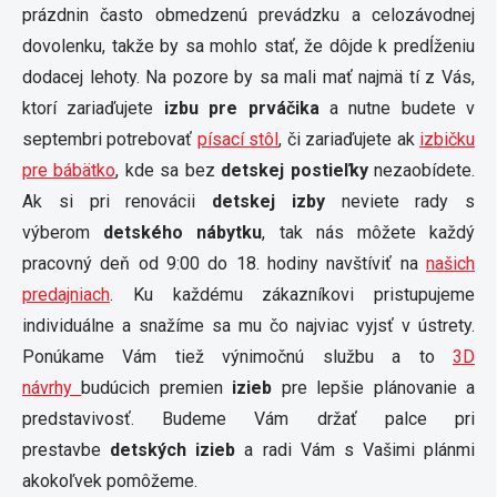
prázdnin často obmedzenú prevádzku a celozávodnej
dovolenku, takže by sa mohlo stať, že dôjde k predĺženiu
dodacej lehoty. Na pozore by sa mali mať najmä tí z Vás,
ktorí zariaďujete
izbu pre prváčika
a nutne budete v
septembri potrebovať
písací stôl
, či zariaďujete ak
izbičku
pre bábätko
, kde sa bez
detskej postieľky
nezaobídete.
Ak si pri renovácii
detskej izby
neviete rady s
výberom
detského nábytku
, tak nás môžete každý
pracovný deň od 9:00 do 18. hodiny navštíviť na
našich
predajniach
. Ku každému zákazníkovi pristupujeme
individuálne a snažíme sa mu čo najviac vyjsť v ústrety.
Ponúkame Vám tiež výnimočnú službu a to
3D
návrhy
budúcich premien
izieb
pre lepšie plánovanie a
predstavivosť. Budeme Vám držať palce pri
prestavbe
detských izieb
a radi Vám s Vašimi plánmi
akokoľvek pomôžeme.